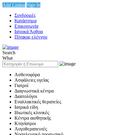
Add Listing
Sign In
Συνδρομές
Κατάστημα
Επικοινωνία
Ιατρικά Άρθρα
Πίνακας ελέγχου
Search
What
Ασθενοφόρα
Ασφάλειες υγείας
Γιατροί
Διαγνωστικά κέντρα
Διαιτολόγοι
Εναλλακτικές θεραπείες
Ιατρικά είδη
Ιδιωτικές κλινικές
Κέντρα αισθητικής
Κτηνίατροι
Λογοθεραπευτές
Νοσηλευτικό προσωπικό