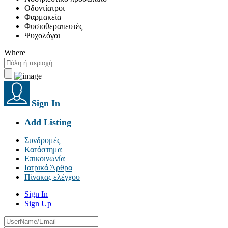
Οδοντίατροι
Φαρμακεία
Φυσιοθεραπευτές
Ψυχολόγοι
Where
Sign In
Add Listing
Συνδρομές
Κατάστημα
Επικοινωνία
Ιατρικά Άρθρα
Πίνακας ελέγχου
Sign In
Sign Up