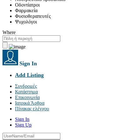
Οδοντίατροι
Φαρμακεία
Φυσιοθεραπευτές
Ψυχολόγοι
Where
Sign In
Add Listing
Συνδρομές
Κατάστημα
Επικοινωνία
Ιατρικά Άρθρα
Πίνακας ελέγχου
Sign In
Sign Up