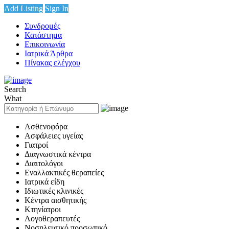
Add Listing
Sign In
Συνδρομές
Κατάστημα
Επικοινωνία
Ιατρικά Άρθρα
Πίνακας ελέγχου
Search
What
Ασθενοφόρα
Ασφάλειες υγείας
Γιατροί
Διαγνωστικά κέντρα
Διαιτολόγοι
Εναλλακτικές θεραπείες
Ιατρικά είδη
Ιδιωτικές κλινικές
Κέντρα αισθητικής
Κτηνίατροι
Λογοθεραπευτές
Νοσηλευτικό προσωπικό