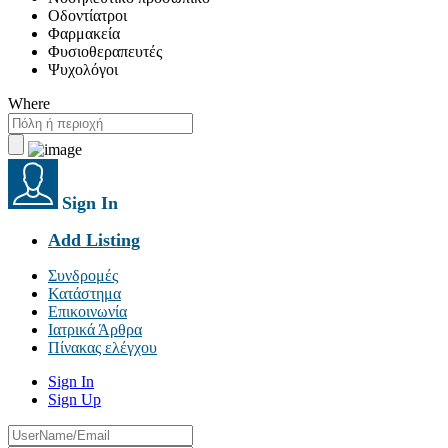
Οδοντίατροι
Φαρμακεία
Φυσιοθεραπευτές
Ψυχολόγοι
Where
Sign In
Add Listing
Συνδρομές
Κατάστημα
Επικοινωνία
Ιατρικά Άρθρα
Πίνακας ελέγχου
Sign In
Sign Up