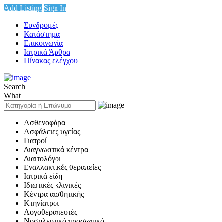
Add Listing
Sign In
Συνδρομές
Κατάστημα
Επικοινωνία
Ιατρικά Άρθρα
Πίνακας ελέγχου
Search
What
Ασθενοφόρα
Ασφάλειες υγείας
Γιατροί
Διαγνωστικά κέντρα
Διαιτολόγοι
Εναλλακτικές θεραπείες
Ιατρικά είδη
Ιδιωτικές κλινικές
Κέντρα αισθητικής
Κτηνίατροι
Λογοθεραπευτές
Νοσηλευτικό προσωπικό