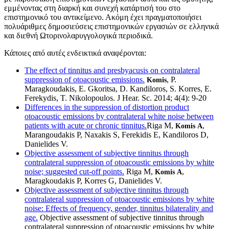
εμμένοντας στη διαρκή και συνεχή κατάρτισή του στο
επιστημονικό του αντικείμενο. Ακόμη έχει πραγματοποιήσει
πολυάριθμες δημοσιεύσεις επιστημονικών εργασιών σε ελληνικά
και διεθνή Ωτορινολαρυγγολογικά περιοδικά.
Κάποιες από αυτές ενδεικτικά αναφέρονται:
The effect of tinnitus and presbyacusis on contralateral
suppression of otoacoustic emissions.
, P.
Komis
Maragkoudakis, E. Gkoritsa, D. Kandiloros, S. Korres, E.
Ferekydis, T. Nikolopoulos. J Hear. Sc. 2014; 4(4): 9-20
Differences in the suppression of distortion product
otoacoustic emissions by contralateral white noise between
patients with acute or chronic tinnitus.
Riga M,
,
Komis A
Marangoudakis P, Naxakis S, Ferekidis E, Kandiloros D,
Danielides V.
Objective assessment of subjective tinnitus through
contralateral suppression of otoacoustic emissions by white
noise; suggested cut-off points.
Riga M,
,
Komis A
Maragkoudakis P, Korres G, Danielides V.
Objective assessment of subjective tinnitus through
contralateral suppression of otoacoustic emissions by white
noise: Effects of frequency, gender, tinnitus bilaterality and
age.
Objective assessment of subjective tinnitus through
contralateral suppression of otoacoustic emissions by white