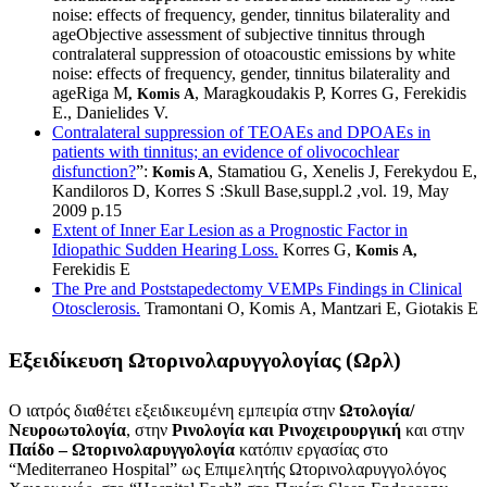
noise: effects of frequency, gender, tinnitus bilaterality and
ageObjective assessment of subjective tinnitus through
contralateral suppression of otoacoustic emissions by white
noise: effects of frequency, gender, tinnitus bilaterality and
ageRiga M
, Maragkoudakis P, Korres G, Ferekidis
, Komis A
E., Danielides V.
Contralateral suppression of TEOAEs and DPOAEs in
patients with tinnitus; an evidence of olivocochlear
disfunction?
”:
, Stamatiou G, Xenelis J, Ferekydou E,
Komis A
Kandiloros D, Korres S :Skull Base,suppl.2 ,vol. 19, May
2009 p.15
Extent of Inner Ear Lesion as a Prognostic Factor in
Idiopathic Sudden Hearing Loss.
Korres G,
Komis A,
Ferekidis E
The Pre and Poststapedectomy VEMPs Findings in Clinical
Otosclerosis.
Tramontani O, Komis A, Mantzari E, Giotakis E
Εξειδίκευση
Ωτορινολαρυγγολογίας
(
Ωρλ
)
Ο ιατρός διαθέτει εξειδικευμένη εμπειρία στην
Ωτολογία
/
Νευροωτολογία
, στην
Ρινολογία
και
Ρινοχειρουργική
και στην
Παίδο
–
Ωτορινολαρυγγολογία
κατόπιν εργασίας στο
“Mediterraneo Hospital” ως Επιμελητής Ωτορινολαρυγγολόγος