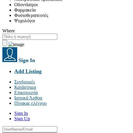
Οδοντίατροι
Φαρμακεία
Φυσιοθεραπευτές
Ψυχολόγοι
Where
Sign In
Add Listing
Συνδρομές
Κατάστημα
Επικοινωνία
Ιατρικά Άρθρα
Πίνακας ελέγχου
Sign In
Sign Up