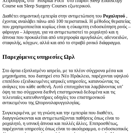
Χειρουργός, στο “Hospital Foch” στο Παρίσι Sleep Endoscopy
Course και Sleep Surgery Courses εξωτερικού.
Διαθέτει σημαντική εμπειρία στην αντιμετώπιση του
Ροχαλητού
,
έχοντας αναλάβει πάνω από 100 περιστατικά. Η μέθοδος θεραπείας
που χρησιμοποιείται κυρίως είναι η εύκαμπτη ενδοσκόπηση ρινός –
φάρυγγα – λάρυγγα, για να αντιμετωπιστεί το ροχαλητό και η
άπνοια που προκαλείται από υπερτροφία αμυγδαλών, αδενοειδών,
σταφυλής, κόγχων, αλλά και από το στραβό ρινικό διάφραγμα.
Παρεχόμενες υπηρεσίες Ωρλ
Στο άρτια εξοπλισμένο ιατρείο, με τα πλέον σύγχρονα μέσα και
μηχανήματα, που διατηρεί στο Νέο Ηράκλειο, παρέχονται υψηλού
επιπέδου εξειδικευμένες ιατρικές υπηρεσίες, κατανοώντας τις
ανάγκες του κάθε ασθενή. Αυτό επιτυγχάνεται λαμβάνοντας υπ’
όψη τα πιο σύγχρονα διεθνή επιστημονικά δεδομένα και τις
τελευταίες κατευθυντήριες οδηγίες του επιστημονικού
αντικειμένου της Ωτορινολαρυγγολογίας.
Συγκεκριμένα, με τη γνώση και την εμπειρία που διαθέτει,
διαγιγνώσκονται και αντιμετωπίζονται παθήσεις όπως είναι το
ροχαλητό, η υπνική άπνοια και πολλές άλλες. Επιπροσθέτως,
παρέχονται υπηρεσίες όπως είναι το ακοόγραμμα, ο ενδοσκοπικός