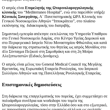
Ο ιατρός είναι
Επιμελητής της Ωτορινολαρυγγολογικής
κλινικής
του “Mediterraneo Hospital”, ενώ στο παρελθόν υπήρξε
Κλινικός Συνεργάτης
, Α΄ Πανεπιστημιακής ΩΡΛ Κλινικής του
Γενικού Νοσοκομείου Αθηνών “Ιπποκράτειο”, στο πλαίσιο
εκπόνησης της διδακτορικής του διατριβής.
Σημαντική εμπειρία απέκτησε εκτελώντας την Υπηρεσία Υπαίθρου
στο Γενικό Νοσοκομείο Λαμίας, στο Κέντρο Υγείας Δομοκού και
στο Περιφερειακό Ιατρείο Νέου Μοναστηρίου Φθιώτιδος και κατά
την διάρκεια της στρατιωτικής του θητείας ως ιατρός Μονάδος στο
41ο Σύνταγμα Πεζικού στη Σαμοθράκη και στη 2η Μοίρα
Αλεξιπτωτιστών (Ειδικές Δυνάμεις).
Ο ιατρός είναι μέλος του General Medical Council της Μεγάλης
Βρετανίας, της Ευρωπαϊκή Εταιρεία Ρινολογίας, του Ιατρικού
Συλλόγου Αθηνών και της Πανελλήνιας Ρινολογικής Εταιρείας.
Επιστημονικές δημοσιεύσεις
Στη διάρκεια της επαγγελματικής του πορείας, έχει συμμετάσχει σε
πολυάριθμα συνέδρια και workshops του τομέα της
Ωτορινολαρυγγολογίας, τόσο στην Ελλάδα όσο και στο εξωτερικό,
με παρουσίαση επιστημονικών εργασιών αλλά και ως ομιλητής,