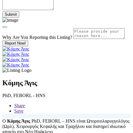
Why Are You Reporting this
Listing?
Report Now!
Κόμης Άγις
PhD, FEBORL - HNS
Share
Save
Ο
Κόμης Άγις
PhD, FEBORL – HNS είναι Ωτορινολαρυγγολόγος
(Ωρλ), Χειρουργός Κεφαλής και Τραχήλου και διατηρεί ιδιωτικό
ιατρείο στο Νέο Ηράκλειο.