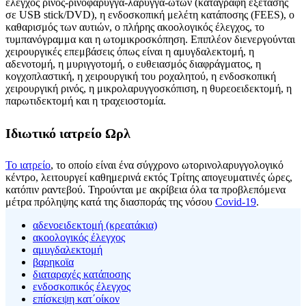
έλεγχος ρινός-ρινοφάρυγγα-λάρυγγα-ώτων (καταγραφή εξέτασης
σε USB stick/DVD), η ενδοσκοπική μελέτη κατάποσης (FEES), ο
καθαρισμός των αυτιών, ο πλήρης ακοολογικός έλεγχος, το
τυμπανόγραμμα και η ωτομικροσκόπηση. Επιπλέον διενεργούνται
χειρουργικές επεμβάσεις όπως είναι η αμυγδαλεκτομή, η
αδενοτομή, η μυριγγοτομή, ο ευθειασμός διαφράγματος, η
κογχοπλαστική, η χειρουργική του ροχαλητού, η ενδοσκοπική
χειρουργική ρινός, η μικρολαρυγγοσκόπιση, η θυρεοειδεκτομή, η
παρωτιδεκτομή και η τραχειοστομία.
Ιδιωτικό ιατρείο Ωρλ
Το ιατρείο
, το οποίο είναι ένα σύγχρονο ωτορινολαρυγγολογικό
κέντρο, λειτουργεί καθημερινά εκτός Τρίτης απογευματινές ώρες,
κατόπιν ραντεβού. Τηρούνται με ακρίβεια όλα τα προβλεπόμενα
μέτρα πρόληψης κατά της διασποράς της νόσου
Covid-19
.
αδενοειδεκτομή (κρεατάκια)
ακοολογικός έλεγχος
αμυγδαλεκτομή
βαρηκοϊα
διαταραχές κατάποσης
ενδοσκοπικός έλεγχος
επίσκεψη κατ΄οίκον