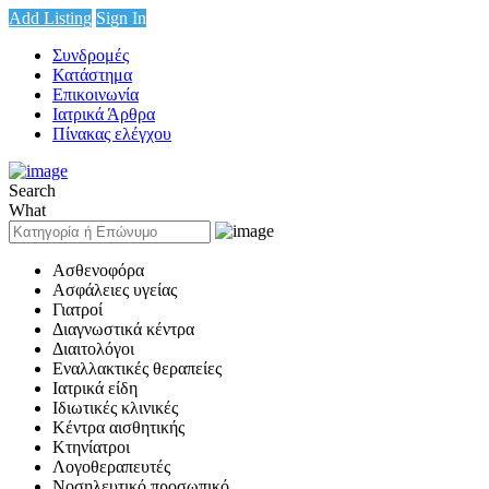
Add Listing
Sign In
Συνδρομές
Κατάστημα
Επικοινωνία
Ιατρικά Άρθρα
Πίνακας ελέγχου
Search
What
Ασθενοφόρα
Ασφάλειες υγείας
Γιατροί
Διαγνωστικά κέντρα
Διαιτολόγοι
Εναλλακτικές θεραπείες
Ιατρικά είδη
Ιδιωτικές κλινικές
Κέντρα αισθητικής
Κτηνίατροι
Λογοθεραπευτές
Νοσηλευτικό προσωπικό