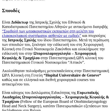
Σπουδές
Είναι
Διδάκτωρ
της Ιατρικής Σχολής του Εθνικού &
Καποδιστριακού Πανεπιστημίου Αθηνών με αντικείμενο διατριβής
“Συμβολή των ωτοακουστικών εκπομπών στη μελέτη του
ελαιοκοχλιακού συστήματος ασθενών με εμβοές”
και πτυχιούχος
της
Ιατρικής Σχολής
του ίδιου Πανεπιστημίου. Μετά τη περάτωση
των σπουδών του, ξεκίνησε την ειδίκευσή του στη Χειρουργική
Κλινική στο Γενικό Νοσοκομείο Ζακύνθου και ολοκλήρωσε την
ειδίκευσή του στην
Ωτορινολαρυγγολογία – Χειρουργική
Κεφαλής & Τραχήλου
στην Πανεπιστημιακή ΩΡΛ κλινική του
Πανεπιστημιακού Γενικού Νοσοκομείου “Αττικόν”.
Ακολούθησαν πολυάριθμες μετεκπαιδεύσεις στην Πανεπιστημιακή
ΩΡΛ Κλινική στη Γενεύη
“
Hopital Universitaire de Geneve
“
καθώς και σε ελληνικά και διεθνή χειρουργικά courses του
αντικειμένου του.
Είναι κάτοχος του Διπλώματος Ειδικότητας της
Ευρωπαϊκής
Ακαδημίας
Ωτορινολαρυγγολογίας – Χειρουργικής Κεφαλής &
Τραχήλου
(Fellow of the European Board of Otorhinolaryngology
Head and Neck Surgery), κατόπιν Πανευρωπαϊκών εξετάσεων που
διεξήχθησαν στη Βιέννη.