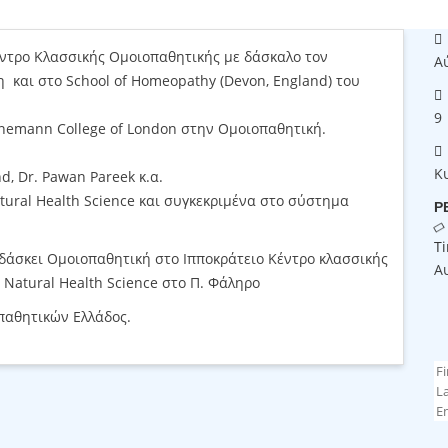
έντρο Κλασσικής Ομοιοπαθητικής με δάσκαλο τον
Α
 και στο School of Homeopathy (Devon, England) του
9
hnemann College of London στην Ομοιοπαθητική.
Κ
d, Dr. Pawan Pareek κ.α.
tural Health Science και συγκεκριμένα στο σύστημα
Ρ
T
ιδάσκει Ομοιοπαθητική στο Ιπποκράτειο Κέντρο κλασσικής
Α
 Natural Health Science στο Π. Φάληρο
παθητικών Ελλάδος.