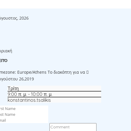
ύγουστος, 2026
υριακή
ΕΠΌ
imezone: Europe/Athens
Το διακόπτη για να
υγούστου 26,2019
Τρίτη
9:00 π. μ. - 10:00 π. μ.
konstantinos.tsalikis