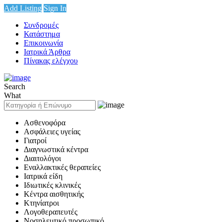
Add Listing
Sign In
Συνδρομές
Κατάστημα
Επικοινωνία
Ιατρικά Άρθρα
Πίνακας ελέγχου
Search
What
Ασθενοφόρα
Ασφάλειες υγείας
Γιατροί
Διαγνωστικά κέντρα
Διαιτολόγοι
Εναλλακτικές θεραπείες
Ιατρικά είδη
Ιδιωτικές κλινικές
Κέντρα αισθητικής
Κτηνίατροι
Λογοθεραπευτές
Νοσηλευτικό προσωπικό