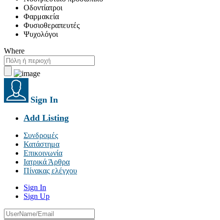
Οδοντίατροι
Φαρμακεία
Φυσιοθεραπευτές
Ψυχολόγοι
Where
Sign In
Add Listing
Συνδρομές
Κατάστημα
Επικοινωνία
Ιατρικά Άρθρα
Πίνακας ελέγχου
Sign In
Sign Up