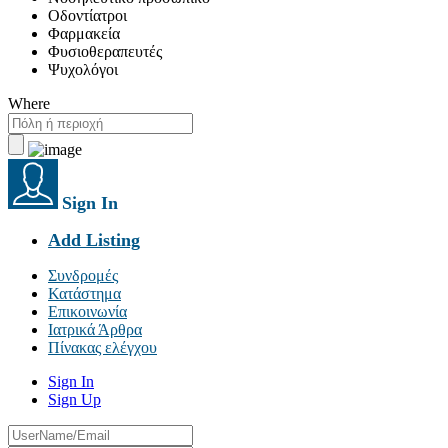
Οδοντίατροι
Φαρμακεία
Φυσιοθεραπευτές
Ψυχολόγοι
Where
Sign In
Add Listing
Συνδρομές
Κατάστημα
Επικοινωνία
Ιατρικά Άρθρα
Πίνακας ελέγχου
Sign In
Sign Up