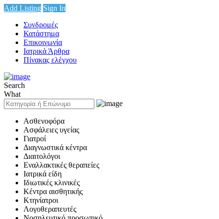
Add Listing
Sign In
Συνδρομές
Κατάστημα
Επικοινωνία
Ιατρικά Άρθρα
Πίνακας ελέγχου
Search
What
Ασθενοφόρα
Ασφάλειες υγείας
Γιατροί
Διαγνωστικά κέντρα
Διαιτολόγοι
Εναλλακτικές θεραπείες
Ιατρικά είδη
Ιδιωτικές κλινικές
Κέντρα αισθητικής
Κτηνίατροι
Λογοθεραπευτές
Νοσηλευτικό προσωπικό