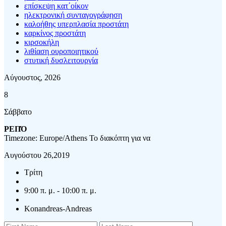
επίσκεψη κατ΄οίκον
ηλεκτρονική συνταγογράφηση
καλοήθης υπερπλασία προστάτη
καρκίνος προστάτη
κιρσοκήλη
λιθίαση ουροποιητικού
στυτική δυσλειτουργία
Αύγουστος, 2026
8
Σάββατο
ΡΕΠΌ
Timezone: Europe/Athens
Το διακόπτη για να
Αυγούστου 26,2019
Τρίτη
9:00 π. μ. - 10:00 π. μ.
Konandreas-Andreas