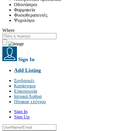
Οδοντίατροι
Φαρμακεία
Φυσιοθεραπευτές
Ψυχολόγοι
Where
Sign In
Add Listing
Συνδρομές
Κατάστημα
Επικοινωνία
Ιατρικά Άρθρα
Πίνακας ελέγχου
Sign In
Sign Up