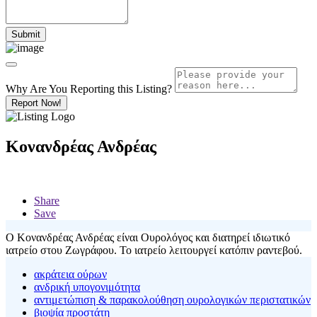
Why Are You Reporting this
Listing?
Report Now!
Κονανδρέας Ανδρέας
Share
Save
Ο Κονανδρέας Ανδρέας είναι Ουρολόγος και διατηρεί ιδιωτικό
ιατρείο στου Ζωγράφου. Το ιατρείο λειτουργεί κατόπιν ραντεβού.
ακράτεια ούρων
ανδρική υπογονιμότητα
αντιμετώπιση & παρακολούθηση ουρολογικών περιστατικών
βιοψία προστάτη