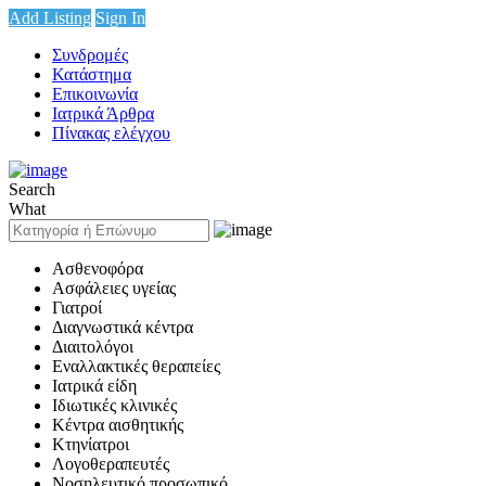
Add Listing
Sign In
Συνδρομές
Κατάστημα
Επικοινωνία
Ιατρικά Άρθρα
Πίνακας ελέγχου
Search
What
Ασθενοφόρα
Ασφάλειες υγείας
Γιατροί
Διαγνωστικά κέντρα
Διαιτολόγοι
Εναλλακτικές θεραπείες
Ιατρικά είδη
Ιδιωτικές κλινικές
Κέντρα αισθητικής
Κτηνίατροι
Λογοθεραπευτές
Νοσηλευτικό προσωπικό