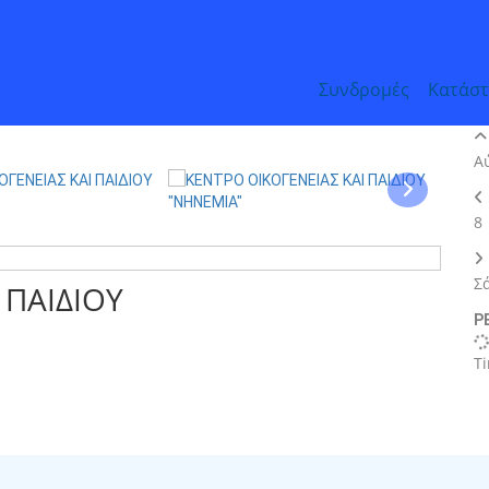
Συνδρομές
Κατάσ
Α
8
Σ
 ΠΑΙΔΙΟΥ
Ρ
T