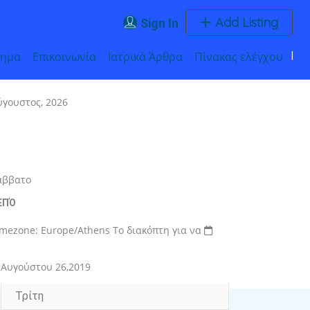
Add Listing
Sign In
τημα
Επικοινωνία
Ιατρικά Άρθρα
Πίνακας ελέγχου
ύγουστος, 2026
άββατο
ΕΠΌ
imezone: Europe/Athens
Το διακόπτη για να
Αυγούστου 26,2019
Τρίτη