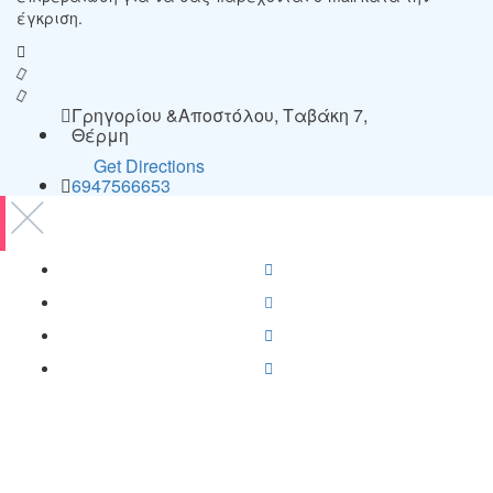
έγκριση.
Γρηγορίου &Αποστόλου, Ταβάκη 7,
Θέρμη
Get Directions
6947566653
Copyright © 2021-2025 Ygeia247.gr - ygeia247.com