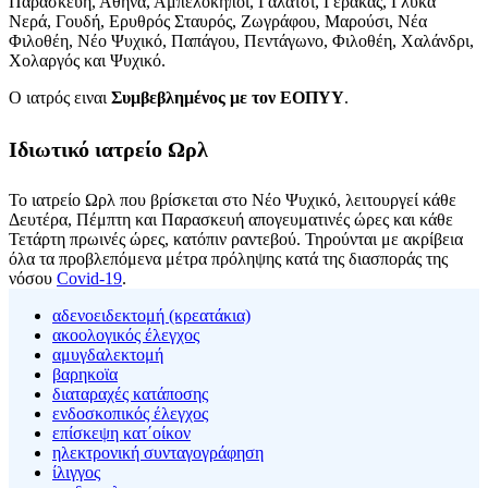
Παρασκευή, Αθήνα, Αμπελόκηποι, Γαλάτσι, Γέρακας, Γλυκά
Νερά, Γουδή, Ερυθρός Σταυρός, Ζωγράφου, Μαρούσι, Νέα
Φιλοθέη, Νέο Ψυχικό, Παπάγου, Πεντάγωνο, Φιλοθέη, Χαλάνδρι,
Χολαργός και Ψυχικό.
Ο ιατρός ειναι
Συμβεβλημένος με τον ΕΟΠΥΥ
.
Ιδιωτικό ιατρείο Ωρλ
Το ιατρείο Ωρλ που βρίσκεται στο Νέο Ψυχικό, λειτουργεί κάθε
Δευτέρα, Πέμπτη και Παρασκευή απογευματινές ώρες και κάθε
Τετάρτη πρωινές ώρες, κατόπιν ραντεβού. Τηρούνται με ακρίβεια
όλα τα προβλεπόμενα μέτρα πρόληψης κατά της διασποράς της
νόσου
Covid-19
.
αδενοειδεκτομή (κρεατάκια)
ακοολογικός έλεγχος
αμυγδαλεκτομή
βαρηκοϊα
διαταραχές κατάποσης
ενδοσκοπικός έλεγχος
επίσκεψη κατ΄οίκον
ηλεκτρονική συνταγογράφηση
ίλιγγος