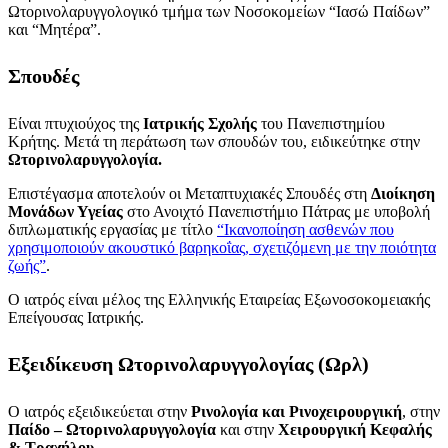
Ωτορινολαρυγγολογικό τμήμα των Νοσοκομείων “Ιασώ Παίδων”
και “Μητέρα”.
Σπουδές
Είναι πτυχιούχος της
Ιατρικής Σχολής
του Πανεπιστημίου
Κρήτης. Μετά τη περάτωση των σπουδών του, ειδικεύτηκε στην
Ωτορινολαρυγγολογία.
Επιστέγασμα αποτελούν οι Μεταπτυχιακές Σπουδές στη
Διοίκηση
Μονάδων Υγείας
στο Ανοιχτό Πανεπιστήμιο Πάτρας με υποβολή
διπλωματικής εργασίας με τίτλο
“Ικανοποίηση ασθενών που
χρησιμοποιούν ακουστικό βαρηκοΐας, σχετιζόμενη με την ποιότητα
ζωής”
.
Ο ιατρός είναι μέλος της Ελληνικής Εταιρείας Εξωνοσοκομειακής
Επείγουσας Ιατρικής.
Εξειδίκευση Ωτορινολαρυγγολογίας (Ωρλ)
Ο ιατρός εξειδικεύεται στην
Ρινολογία και Ρινοχειρουργική
, στην
Παίδο – Ωτορινολαρυγγολογία
και στην
Χειρουργική Κεφαλής
& Τραχήλου
.