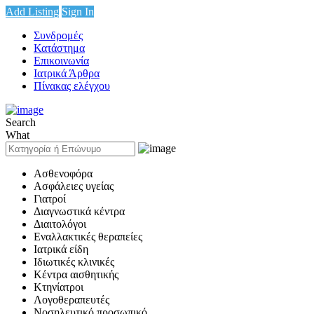
Add Listing
Sign In
Συνδρομές
Κατάστημα
Επικοινωνία
Ιατρικά Άρθρα
Πίνακας ελέγχου
Search
What
Ασθενοφόρα
Ασφάλειες υγείας
Γιατροί
Διαγνωστικά κέντρα
Διαιτολόγοι
Εναλλακτικές θεραπείες
Ιατρικά είδη
Ιδιωτικές κλινικές
Κέντρα αισθητικής
Κτηνίατροι
Λογοθεραπευτές
Νοσηλευτικό προσωπικό