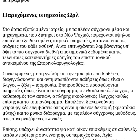
Παρεχόμενες υπηρεσίες Ωρλ
Στο άρτια εξοπλισμένο ιατρείο, με τα πλέον σύγχρονα μέσα και
μηχανήματα, που διατηρεί στο Νέο Ψυχικό, παρέχονται υψηλού
επιπέδου εξειδικευμένες ιατρικές υπηρεσίες, κατανοώντας τις
ανάγκες του κάθε ασθενή. Αυτό επιτυγχάνεται λαμβάνοντας υπ’
όψη τα πιο σύγχρονα διεθνή επιστημονικά δεδομένα και τις
τελευταίες κατευθυντήριες οδηγίες του επιστημονικού
αντικειμένου της Ωτορινολαρυγγολογίας.
Συγκεκριμένα, με τη γνώση και την εμπειρία που διαθέτει,
διαγιγνώσκονται και αντιμετωπίζονται παθήσεις όπως είναι ο
ίλιγγος – ζάλη – ισορροπία. Επιπροσθέτως, προσφέρονται
υπηρεσίες όπως είναι το ακοόγραμμα, ο ενδοσκοπικός έλεγχος, ο
καθαρισμός των αυτιών, ο πλήρης ακοολογικός έλεγχος καθώς
επίσης και το τυμπανόγραμμα. Επιπλέον, διενεργούνται
χειρουργικές επεμβάσεις όπως είναι η αδενοειδεκτομή (κρεατάκια
μύτης) και το ρινικό διάφραγμα, με τις πλέον σύγχρονες μεθόδους,
στις συνεργαζόμενες κλινικές.
Επίσης, υπάρχει δυνατότητα για κατ’ οίκον επισκέψεις σε ασθενείς,
κατόπιν πρότερης συνεννόησης σε περιοχές όπως Αγία