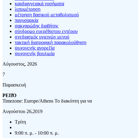
καρδιαγγειακά νοσήματα
λιπομέτρηση
μέτρηση βασικού μεταβολισμού
παχυσαρκία
σακχαρώδης διαβήτης
σύνδρομο ευερέθιστου εντέρου
σχεδιασμός υγιεινών μενού
τακτική διατροφική παρακολούθηση
ψυχογενής ανορεξία
ψυχογενής βουλιμία
Αύγουστος, 2026
7
Παρασκευή
ΡΕΠΌ
Timezone: Europe/Athens
Το διακόπτη για να
Αυγούστου 26,2019
Τρίτη
9:00 π. μ. - 10:00 π. μ.