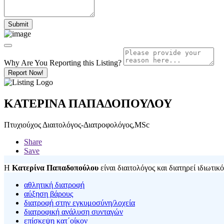
Why Are You Reporting this
Listing?
Report Now!
ΚΑΤΕΡΙΝΑ ΠΑΠΑΔΟΠΟΥΛΟΥ
Πτυχιούχος Διαιτολόγος-Διατροφολόγος,MSc
Share
Save
Η
Κατερίνα Παπαδοπούλου
είναι διαιτολόγος και διατηρεί ιδιωτι
αθλητική διατροφή
αύξηση βάρους
διατροφή στην εγκυμοσύνη/λοχεία
διατροφική ανάλυση συνταγών
επίσκεψη κατ΄οίκον