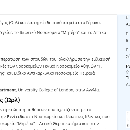
ος (Ωρλ) και διατηρεί ιδιωτικό ιατρείο στο Γέρακα.
Α
γεία”, το Ιδιωτικό Νοσοκομείο “Μητέρα” και το Αττικό
8
Σ
η περάτωση των σπουδών του, ολοκλήρωσε την ειδίκευσή
ικές των νοσοκομείων Γενικό Νοσοκομείο Αθηνών “Γ.
Ρ
ς” και Ειδικό Αντικαρκινικό Νοσοκομείο Πειραιά
T
Α
partment
, University College of London, στην Αγγλία.
ς (Ωρλ)
 αντιμετώπιση παθήσεων που σχετίζονται με το
την
Ρινίτιδα
στα Νοσοκομεία και Ιδιωτικές Κλινικές που
σοκομείο “Μητέρα” – Αττικό Θεραπευτήριο και στην