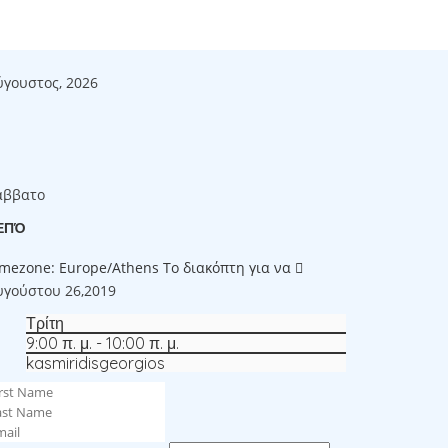
ύγουστος, 2026
άββατο
ΕΠΌ
imezone: Europe/Athens
Το διακόπτη για να
υγούστου 26,2019
Τρίτη
9:00 π. μ. - 10:00 π. μ.
kasmiridisgeorgios