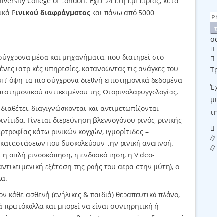
ersity College of London. Έχει 24 έτη εμπειρίας, κατά
ικά Ρ
ινικού διαφράγματος
και πάνω από 5000
σ
ν σύγχρονα μέσα και μηχανήματα, που διατηρεί στο
ένες ιατρικές υπηρεσίες, κατανοώντας τις ανάγκες του
Τ
υπ’ όψη τα πιο σύγχρονα διεθνή επιστημονικά δεδομένα
Έ
επιστημονικού αντικειμένου της Ωτορινολαρυγγολογίας.
μ
 διαθέτει, διαγιγνώσκονται και αντιμετωπίζονται
τη
ινίτιδα. Γίνεται διερεύνηση βλεννογόνου ρινός, ρινικής
ρτροφίας κάτω ρινικών κογχών, ιγμορίτιδας –
 καταστάσεων που δυσκολεύουν την ρινική αναπνοή.
 η απλή ρινοσκόπηση, η ενδοσκόπηση, η Video-
ντικειμενική εξέταση της ροής του αέρα στην μύτη), ο
λα.
ον κάθε ασθενή (ενήλικες & παιδιά) θεραπευτικό πλάνο,
 πρωτόκολλα και μπορεί να είναι συντηρητική ή