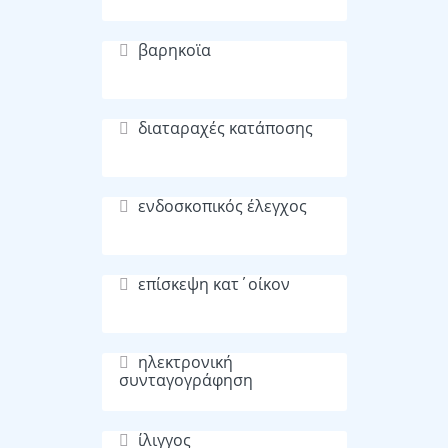
βαρηκοϊα
διαταραχές κατάποσης
ενδοσκοπικός έλεγχος
επίσκεψη κατ΄οίκον
ηλεκτρονική
συνταγογράφηση
ίλιγγος