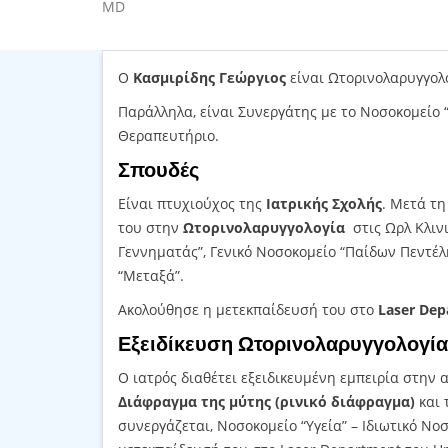
MD
Share
Save
Ο
Κασμιρίδης Γεώργιος
είναι Ωτορινολαρυγγολόγ
Παράλληλα, είναι Συνεργάτης με το Νοσοκομείο “Υ
Θεραπευτήριο.
Σπουδές
Είναι πτυχιούχος της
Ιατρικής Σχολής
. Μετά τ
του στην
Ωτορινολαρυγγολογία
στις Ωρλ Κλιν
Γεννηματάς”, Γενικό Νοσοκομείο “Παίδων Πεντέλη
“Μεταξά”.
Ακολούθησε η μετεκπαίδευσή του στο
Laser De
Εξειδίκευση Ωτορινολαρυγγολογία
Ο ιατρός διαθέτει εξειδικευμένη εμπειρία στην
Διάφραγμα της μύτης (ρινικό διάφραγμα)
και 
συνεργάζεται, Νοσοκομείο “Υγεία” – Ιδιωτικό Νο