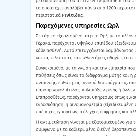
μετεκπαίδευσή του στο Laser Department του Univ
τα οποία έχει αναλάβει πάνω από 1200 περιστατ
περιστατικά
Ρινίτιδας
.
Παρεχόμενες υπηρεσίες Ωρλ
Στο άρτια εξοπλισμένο ιατρείο Ωρλ, με τα πλέο
Γέρακα, παρέχονται υψηλού επιπέδου εξειδικευμ
κάθε ασθενή. Αυτό επιτυγχάνεται λαμβάνοντας 
και τις τελευταίες κατευθυντήριες οδηγίες του 
Συγκεκριμένα, με τη γνώση και την εμπειρία που
παθήσεις όπως είναι το διάφραγμα μύτης και η ρ
αναπνοής, ευθύτητας ρινικού διαφράγματος, υπε
παραρρινοκολπίτιδας, πολυπόδων ρινός ή άλλων
Επιπροσθέτως, παρέχονται υπηρεσίες όπως είναι
ενδοσκόπηση, η ρινομανομετρία (εξειδικευμένη α
υπέρηχος ιγμορείων, ο έλεγχος όσφρησης και άλ
Η αντιμετώπιση γίνεται με εξατομικευμένο για τ
σύμφωνα με τα καθιερωμένα διεθνή θεραπευτικά