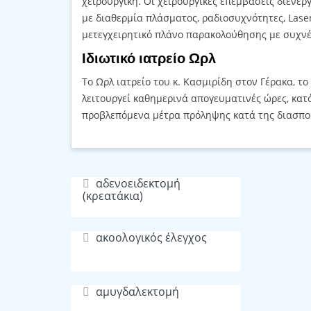
χειρουργική. Οι χειρουργικές επεμβάσεις διενερ
με διαθερμία πλάσματος, ραδιοσυχνότητες, Laser
μετεγχειρητικό πλάνο παρακολούθησης με συχνές
Ιδιωτικό ιατρείο Ωρλ
Το Ωρλ ιατρείο του κ. Κασμιρίδη στον Γέρακα, τ
λειτουργεί καθημερινά απογευματινές ώρες, κατ
προβλεπόμενα μέτρα πρόληψης κατά της διασπ
αδενοειδεκτομή
(κρεατάκια)
ακοολογικός έλεγχος
αμυγδαλεκτομή