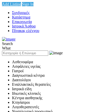
Add Listing
Sign In
Συνδρομές
Κατάστημα
Επικοινωνία
Ιατρικά Άρθρα
Πίνακας ελέγχου
Search
What
Ασθενοφόρα
Ασφάλειες υγείας
Γιατροί
Διαγνωστικά κέντρα
Διαιτολόγοι
Εναλλακτικές θεραπείες
Ιατρικά είδη
Ιδιωτικές κλινικές
Κέντρα αισθητικής
Κτηνίατροι
Λογοθεραπευτές
Νοσηλευτικό προσωπικό