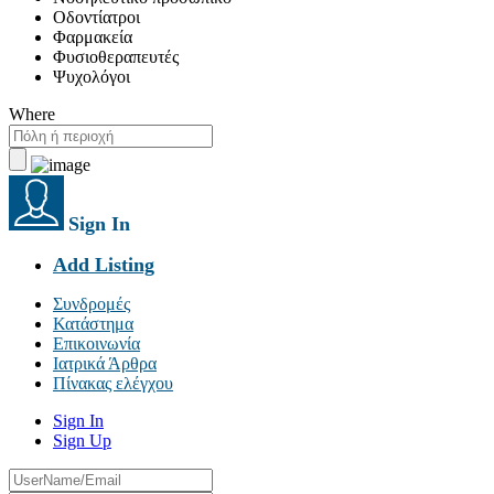
Οδοντίατροι
Φαρμακεία
Φυσιοθεραπευτές
Ψυχολόγοι
Where
Sign In
Add Listing
Συνδρομές
Κατάστημα
Επικοινωνία
Ιατρικά Άρθρα
Πίνακας ελέγχου
Sign In
Sign Up