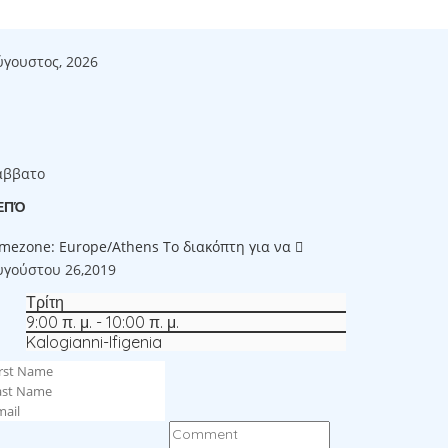
ύγουστος, 2026
άββατο
ΕΠΌ
imezone: Europe/Athens
Το διακόπτη για να
υγούστου 26,2019
Τρίτη
9:00 π. μ. - 10:00 π. μ.
Kalogianni-Ifigenia