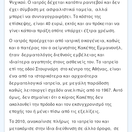
Ψυχικού. Ο ιατρός δέχεται κατόπιν ραντεβού και δεν
έχει σύμβαση με ασφαλιστικά ταμεία, αλλά
μπορεί να συνταγογραφήσει. Το κόστος της
επίσκεψης, είναι 40 ευρώ, εκτός και αν πρόκειται να
γίνει κάποια πράξη οπότε υπάρχει έξτρα χρέωση.
Ο ιατρός προέρχεται από ιατρική οικογένεια, καθώς
και ο πατέρας του ο αείμνηστος Κακέπης Εμμανουήλ,
ήταν δερματολόγος διεθνούς εμβέλειας και
ιδιαίτερα αγαπητός στους ασθενείς του. Το ιατρείο
επί της οδού Στουρνάρη στο κέντρο της Αθήνας, είναι
ένα από τα ιστορικότερα και αρχαιότερα
δερματολογικά ιατρεία, με μεγάλη παράδοση
καθώς λειτουργεί σχεδόν ανελιπώς από το 1967. Αυτό
όμως, δεν σημαίνει ότι ο κύριος Κακέπης δεν
ακολουθεί την πρόοδο και τον εκσυγχρονισμό της
εποχής του ή μένει πίσω από τις εξελίξεις.
Το 2010, ανακαίνισε πλήρως το ιατρείο του και
μετακόμισε στην ίδια διεύθυνση σε άλλο όροφο, σε