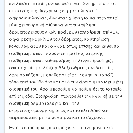
διπλάσια έκταση, ούτως ώστε να εξυπηρετήσει τις
επιταγές της σύγχρονης δερματολογίας/
αφροδισιολογίας, δίνοντας χώρο για να στεγαστεί
μίνι χειρουργική αίθουσα για την τέλεση
δερματοχειρουργικών πράξεων (αφαίρεση σπίλων,
αφαίρεση καρκίνων του δέρματος, καυτηρίαση
κονδυλωμάτων και άλλα), όπως επίσης και αίθουσα
αισθητικής όπου τελούνται πράξεις ιατρικής
αισθητικής όπως καθαρισμός, πήλινγκς (peelings),
αποτρίχωση με λέιζερ Αλεξανδρίτη, ενυδάτωση,
δερμοαπόξεση, μεσοθεραπείες, λεμφικό μασάζ,
τόσο από τον ίδο όσο και από την άρτια εκπαιδευμένη
αισθητικό του. Άρα μπορούμε να πούμε ότι το ιατρείο
επί της οδού Στουρνάρη, παντρεύει την κλινική με την
αισθητική δερματολογία και την
δερματοχειρουργική, όπως και το κλασσικό και
παραδοσιακό με το μοντέρνο και το σύχρονο.
Εκτός αυτού όμως, ο ιατρός δεν έμεινε μόνο εκεί.