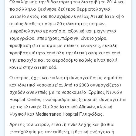
Ολοκλήρωσε την διδακτορική του διατριβή το 2014 και
παράλληλα ξεκίνησε δεύτερο δερματολογικό
ιατρείο εντός του πολυχώρου υγείας Αττική Ιατρική ο
οποίος διαθέτει γύρω 20 ειδικότητες ιατρών,
μικροβιολογικό εργστήριο, αξονικό και μαγνητικό
τομογράφο, υπερήχους,πάρκιγκ, άνετο χώρο,
πρόσβαση στα άτομα με ειδικές ανάγκες, εύκολη
προσβασιμότητα από όλη την Αττική ακόμα και από
την επαρχία και το αεροδρόμιο καθώς είναι πολύ
κοντά στην αττική οδό.
Ο ιατρός, έχει και πολυετή συνεργασία με δημόσια
και ιδιωτικά νοσοκομεία. Από το 2003 συνεργάζεται
σχεδόν ανελιπώς με το νοσοκομείο Ερρίκος Ντυνάν
Hospital Center, ενώ προσφάτως ξεκίνησε συνεργασία
με τις κλινικές Όμιλος Ιατρικού Αθηνών, κλινική
Ψυχικού και Mediterraneo Hospital Γλυφάδας.
Αρετές του ιατρού, είναι η ενδελεχής και βαθιά
ενασχόληση με τον ασθενή, η θετική ενέργεια η