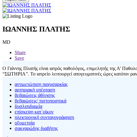
ΙΩΑΝΝΗΣ ΠΛΑΤΗΣ
MD
Share
Save
Ο Γιάννης Πλατής είναι ιατρός παθολόγος, επιμελητής της Α’ Παθ
“ΣΩΤΗΡΙΑ”. Το ιατρείο λειτουργεί απογευματινές ώρες κατόπιν ρα
αντιμετώπιση παχυσαρκίας
αρτηριακή υπέρταση
βεβαιώσεις άθλησης
βεβαιώσεις/ πιστοποιητικά
δυσλιπιδαιμία
επίσκεψη κατ΄οίκον
ηλεκτρονική συνταγογράφηση
οξυμετρία
σακχαρώδης διαβήτης