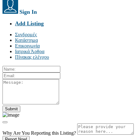
Sign In
Add Listing
Συνδρομές
Κατάστημα
Επικοινωνία
Ιατρικά Άρθρα
Πίνακας ελέγχου
Why Are You Reporting this
Listing?
Report Now!