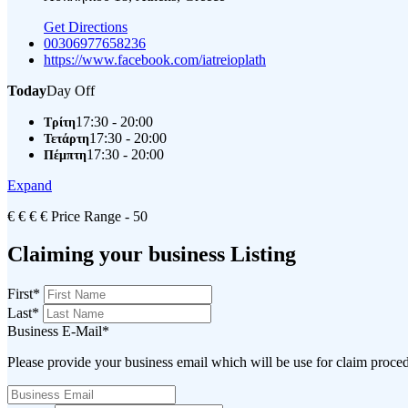
Get Directions
00306977658236
https://www.facebook.com/iatreioplath
Today
Day Off
17:30 - 20:00
Τρίτη
17:30 - 20:00
Τετάρτη
17:30 - 20:00
Πέμπτη
Expand
€
€
€
€
Price Range
- 50
Claiming your business Listing
First
*
Last
*
Business E-Mail
*
Please provide your business email which will be use for claim proce