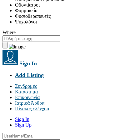
Οδοντίατροι
Φαρμακεία
Φυσιοθεραπευτές
Ψυχολόγοι
Where
Sign In
Add Listing
Συνδρομές
Κατάστημα
Επικοινωνία
Ιατρικά Άρθρα
Πίνακας ελέγχου
Sign In
Sign Up