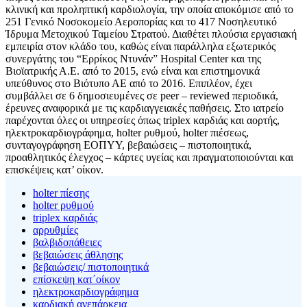
κλινική και προληπτική καρδιολογία, την οποία αποκόμισε από το
251 Γενικό Νοσοκομείο Αεροπορίας και το 417 Νοσηλευτικό
Ίδρυμα Μετοχικού Ταμείου Στρατού. Διαθέτει πλούσια εργασιακή
εμπειρία στον κλάδο του, καθώς είναι παράλληλα εξωτερικός
συνεργάτης του “Ερρίκος Ντυνάν” Hospital Center και της
Βιοϊατρικής Α.Ε. από το 2015, ενώ είναι και επιστημονικά
υπεύθυνος στο Βιότυπο ΑΕ από το 2016. Επιπλέον, έχει
συμβάλλει σε 6 δημοσιευμένες σε peer – reviewed περιοδικά,
έρευνες αναφορικά με τις καρδιαγγειακές παθήσεις. Στο ιατρείο
παρέχονται όλες οι υπηρεσίες όπως triplex καρδιάς και αορτής,
ηλεκτροκαρδιογράφημα, holter ρυθμού, holter πιέσεως,
συνταγογράφηση ΕΟΠΥΥ, βεβαιώσεις – πιστοποιητικά,
προαθλητικός έλεγχος – κάρτες υγείας και πραγματοποιούνται και
επισκέψεις κατ’ οίκον.
holter πίεσης
holter ρυθμού
triplex καρδιάς
αρρυθμίες
βαλβιδοπάθειες
βεβαιώσεις άθλησης
βεβαιώσεις/ πιστοποιητικά
επίσκεψη κατ΄οίκον
ηλεκτροκαρδιογράφημα
καρδιακή ανεπάρκεια