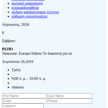
κολπική μαρμαρυγή
μυοκαρδιοπάθεια
πλήρης καρδιολογικός έλεγχος
ρύθμιση χοληστερόλης
Αύγουστος, 2026
8
Σάββατο
ΡΕΠΌ
Timezone: Europe/Athens
Το διακόπτη για να
Αυγούστου 26,2019
Τρίτη
9:00 π. μ. - 10:00 π. μ.
vinterus