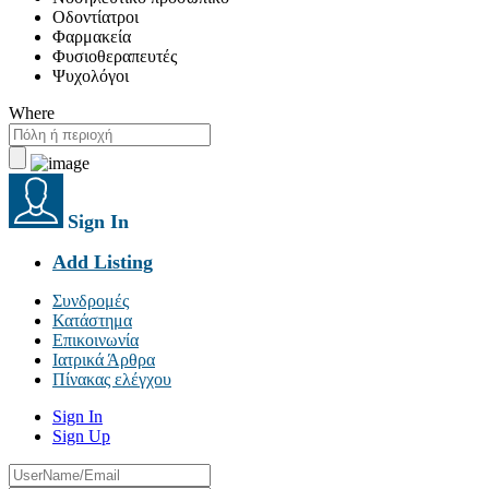
Οδοντίατροι
Φαρμακεία
Φυσιοθεραπευτές
Ψυχολόγοι
Where
Sign In
Add Listing
Συνδρομές
Κατάστημα
Επικοινωνία
Ιατρικά Άρθρα
Πίνακας ελέγχου
Sign In
Sign Up