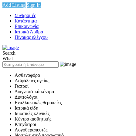
Add Listing
Sign In
Συνδρομές
Κατάστημα
Επικοινωνία
Ιατρικά Άρθρα
Πίνακας ελέγχου
Search
What
Ασθενοφόρα
Ασφάλειες υγείας
Γιατροί
Διαγνωστικά κέντρα
Διαιτολόγοι
Εναλλακτικές θεραπείες
Ιατρικά είδη
Ιδιωτικές κλινικές
Κέντρα αισθητικής
Κτηνίατροι
Λογοθεραπευτές
Νοσηλευτικό προσωπικό