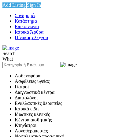
Add Listing
Sign In
Συνδρομές
Κατάστημα
Επικοινωνία
Ιατρικά Άρθρα
Πίνακας ελέγχου
Search
What
Ασθενοφόρα
Ασφάλειες υγείας
Γιατροί
Διαγνωστικά κέντρα
Διαιτολόγοι
Εναλλακτικές θεραπείες
Ιατρικά είδη
Ιδιωτικές κλινικές
Κέντρα αισθητικής
Κτηνίατροι
Λογοθεραπευτές
Νοσηλευτικό προσωπικό