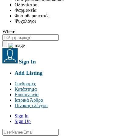
Οδοντίατροι
Φαρμακεία
Φυσιοθεραπευτές
Ψυχολόγοι
Where
Sign In
Add Listing
Συνδρομές
Κατάστημα
Επικοινωνία
Ιατρικά Άρθρα
Πίνακας ελέγχου
Sign In
Sign Up