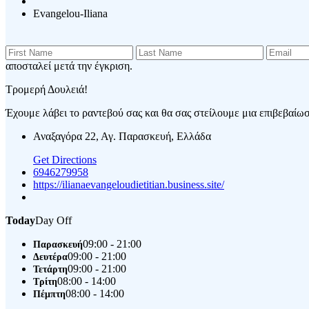
Evangelou-Iliana
αποσταλεί μετά την έγκριση.
Τρομερή Δουλειά!
Έχουμε λάβει το ραντεβού σας και θα σας στείλουμε μια επιβεβαίωση
Αναξαγόρα 22, Αγ. Παρασκευή, Ελλάδα
Get Directions
6946279958
https://ilianaevangeloudietitian.business.site/
Today
Day Off
09:00 - 21:00
Παρασκευή
09:00 - 21:00
Δευτέρα
09:00 - 21:00
Τετάρτη
08:00 - 14:00
Τρίτη
08:00 - 14:00
Πέμπτη