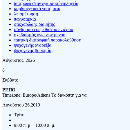
διατροφή στην εγκυμοσύνη/λοχεία
καρδιαγγειακά νοσήματα
λιπομέτρηση
παχυσαρκία
σακχαρώδης διαβήτης
σύνδρομο ευερέθιστου εντέρου
σχεδιασμός υγιεινών μενού
τακτική διατροφική παρακολούθηση
ψυχογενής ανορεξία
ψυχογενής βουλιμία
Αύγουστος, 2026
8
Σάββατο
ΡΕΠΌ
Timezone: Europe/Athens
Το διακόπτη για να
Αυγούστου 26,2019
Τρίτη
9:00 π. μ. - 10:00 π. μ.