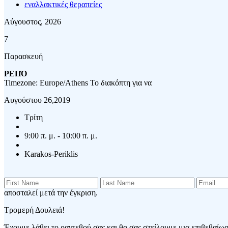
εναλλακτικές θεραπείες
Αύγουστος, 2026
7
Παρασκευή
ΡΕΠΌ
Timezone: Europe/Athens
Το διακόπτη για να
Αυγούστου 26,2019
Τρίτη
9:00 π. μ. - 10:00 π. μ.
Karakos-Periklis
αποσταλεί μετά την έγκριση.
Τρομερή Δουλειά!
Έχουμε λάβει το ραντεβού σας και θα σας στείλουμε μια επιβεβαίωση