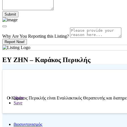
Why Are You Reporting this
Listing?
Report Now!
ΕΥ ΖΗΝ – Καράκος Περικλής
Share
Ο Καράκος Περικλής είναι Εναλλακτικός Θεραπευτής και διατηρεί
Save
βιοσυντονισμός