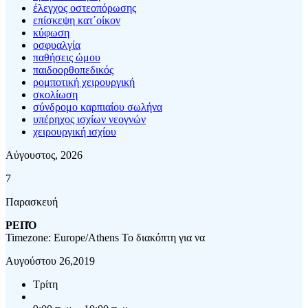
έλεγχος οστεοπόρωσης
επίσκεψη κατ΄οίκον
κύφωση
οσφυαλγία
παθήσεις ώμου
παιδοορθοπεδικός
ρομποτική χειρουργική
σκολίωση
σύνδρομο καρπιαίου σωλήνα
υπέρηχος ισχίων νεογνών
χειρουργική ισχίου
Αύγουστος, 2026
7
Παρασκευή
ΡΕΠΌ
Timezone: Europe/Athens
Το διακόπτη για να
Αυγούστου 26,2019
Τρίτη