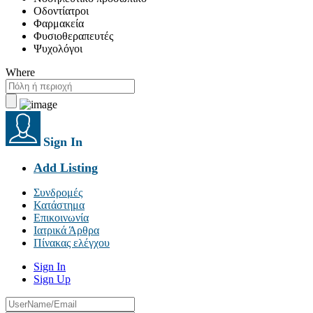
Οδοντίατροι
Φαρμακεία
Φυσιοθεραπευτές
Ψυχολόγοι
Where
Sign In
Add Listing
Συνδρομές
Κατάστημα
Επικοινωνία
Ιατρικά Άρθρα
Πίνακας ελέγχου
Sign In
Sign Up