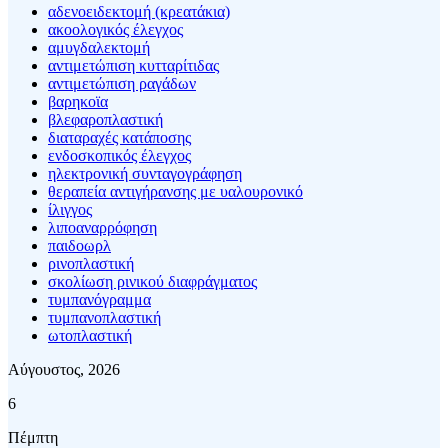
αδενοειδεκτομή (κρεατάκια)
ακοολογικός έλεγχος
αμυγδαλεκτομή
αντιμετώπιση κυτταρίτιδας
αντιμετώπιση ραγάδων
βαρηκοϊα
βλεφαροπλαστική
διαταραχές κατάποσης
ενδοσκοπικός έλεγχος
ηλεκτρονική συνταγογράφηση
θεραπεία αντιγήρανσης με υαλουρονικό
ίλιγγος
λιποαναρρόφηση
παιδοωρλ
ρινοπλαστική
σκολίωση ρινικού διαφράγματος
τυμπανόγραμμα
τυμπανοπλαστική
ωτοπλαστική
Αύγουστος, 2026
6
Πέμπτη