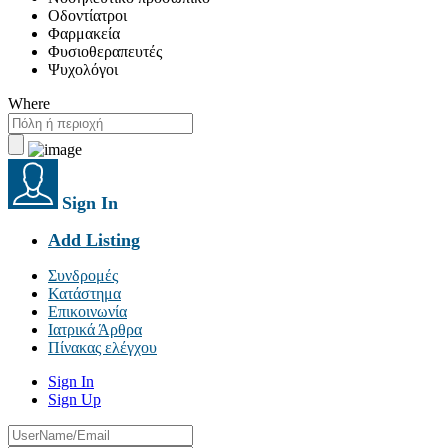
Οδοντίατροι
Φαρμακεία
Φυσιοθεραπευτές
Ψυχολόγοι
Where
Sign In
Add Listing
Συνδρομές
Κατάστημα
Επικοινωνία
Ιατρικά Άρθρα
Πίνακας ελέγχου
Sign In
Sign Up