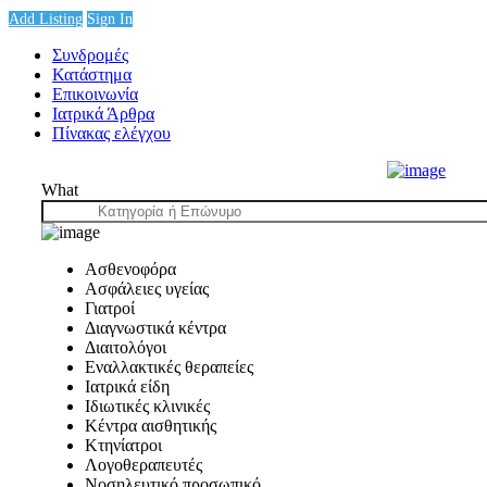
Add Listing
Sign In
Συνδρομές
Κατάστημα
Επικοινωνία
Ιατρικά Άρθρα
Πίνακας ελέγχου
What
Ασθενοφόρα
Ασφάλειες υγείας
Γιατροί
Διαγνωστικά κέντρα
Διαιτολόγοι
Εναλλακτικές θεραπείες
Ιατρικά είδη
Ιδιωτικές κλινικές
Κέντρα αισθητικής
Κτηνίατροι
Λογοθεραπευτές
Νοσηλευτικό προσωπικό