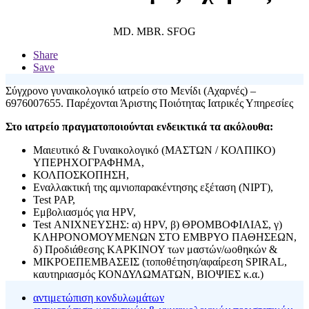
MD. MBR. SFOG
Share
Save
Σύγχρονο γυναικολογικό ιατρείο στο Μενίδι (Αχαρνές) –
6976007655. Παρέχονται Άριστης Ποιότητας Ιατρικές Υπηρεσίες
Στο ιατρείο πραγματοποιούνται ενδεικτικά τα ακόλουθα:
Μαιευτικό & Γυναικολογικό (ΜΑΣΤΩΝ / ΚΟΛΠΙΚΟ)
ΥΠΕΡΗΧΟΓΡΑΦΗΜΑ,
ΚΟΛΠΟΣΚΟΠΗΣΗ,
Εναλλακτική της αμνιοπαρακέντησης εξέταση (NIPΤ),
Test ΡΑΡ,
Εμβολιασμός για HPV,
Test ΑΝΙΧΝΕΥΣΗΣ: α) HPV, β) ΘΡΟΜΒΟΦΙΛΙΑΣ, γ)
ΚΛΗΡΟΝΟΜΟΥΜΕΝΩΝ ΣΤΟ ΕΜΒΡΥΟ ΠΑΘΗΣΕΩΝ,
δ) Προδιάθεσης ΚΑΡΚΙΝΟΥ των μαστών/ωοθηκών &
ΜΙΚΡΟΕΠΕΜΒΑΣΕΙΣ (τοποθέτηση/αφαίρεση SPIRAL,
καυτηριασμός ΚΟΝΔΥΛΩΜΑΤΩΝ, ΒΙΟΨΙΕΣ κ.α.)
αντιμετώπιση κονδυλωμάτων