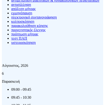
αντιμετώπιση μαιευτικών & γυναικολογικών περιστατικών
αντισύλληψη
απόξεση μήτρας
εμμηνόπαυση
ηλεκτρονική συνταγογράφηση
κολποσκόπηση
παρακολούθηση κύησης
προγεννητικός έλεγχος
πρόπτωση μήτρας
τεστ ΠΑΠ
υστεροσκόπηση
Αύγουστος, 2026
6
Παρασκευή
09:00
-
09:45
09:45
-
10:30