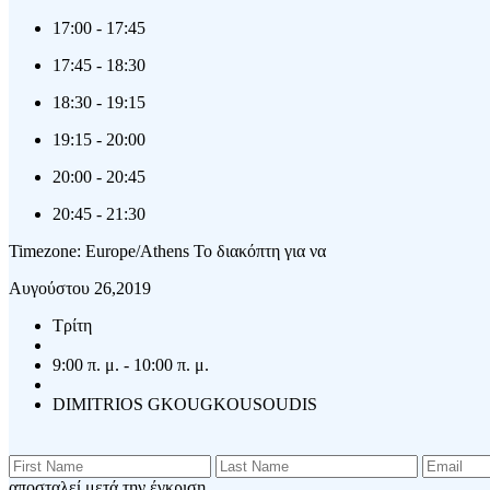
17:00
-
17:45
17:45
-
18:30
18:30
-
19:15
19:15
-
20:00
20:00
-
20:45
20:45
-
21:30
Timezone: Europe/Athens
Το διακόπτη για να
Αυγούστου 26,2019
Τρίτη
9:00 π. μ. - 10:00 π. μ.
DIMITRIOS GKOUGKOUSOUDIS
αποσταλεί μετά την έγκριση.