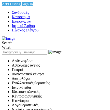
Add Listing
Sign In
Συνδρομές
Κατάστημα
Επικοινωνία
Ιατρικά Άρθρα
Πίνακας ελέγχου
Search
What
Ασθενοφόρα
Ασφάλειες υγείας
Γιατροί
Διαγνωστικά κέντρα
Διαιτολόγοι
Εναλλακτικές θεραπείες
Ιατρικά είδη
Ιδιωτικές κλινικές
Κέντρα αισθητικής
Κτηνίατροι
Λογοθεραπευτές
Νοσηλευτικό προσωπικό