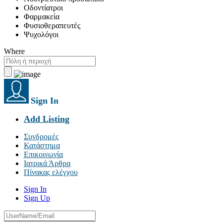
Οδοντίατροι
Φαρμακεία
Φυσιοθεραπευτές
Ψυχολόγοι
Where
Sign In
Add Listing
Συνδρομές
Κατάστημα
Επικοινωνία
Ιατρικά Άρθρα
Πίνακας ελέγχου
Sign In
Sign Up