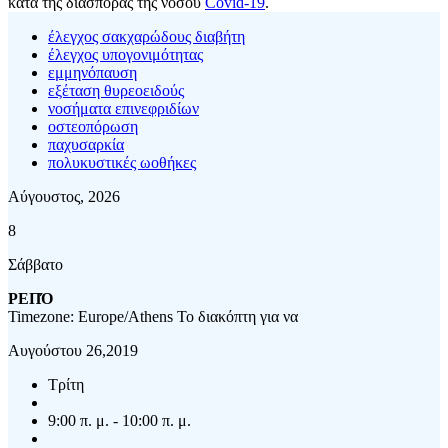
κατά της διασποράς της νόσου
Covid-19
.
έλεγχος σακχαρώδους διαβήτη
έλεγχος υπογονιμότητας
εμμηνόπαυση
εξέταση θυρεοειδούς
νοσήματα επινεφριδίων
οστεοπόρωση
παχυσαρκία
πολυκυστικές ωοθήκες
Αύγουστος, 2026
8
Σάββατο
ΡΕΠΌ
Timezone: Europe/Athens
Το διακόπτη για να
Αυγούστου 26,2019
Τρίτη
9:00 π. μ. - 10:00 π. μ.