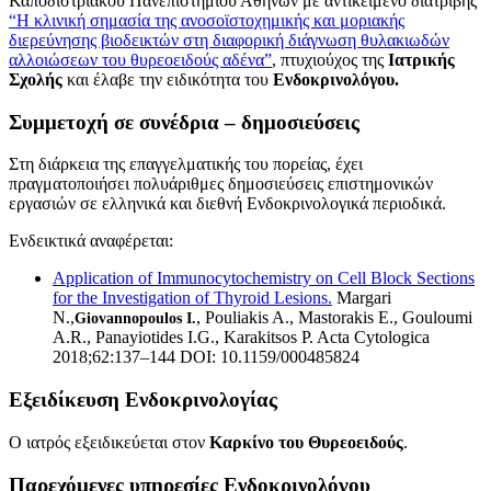
Καποδιστριακού Πανεπιστημίου Αθηνών με αντικείμενο διατριβής
“Η κλινική σημασία της ανοσοϊστοχημικής και μοριακής
διερεύνησης βιοδεικτών στη διαφορική διάγνωση θυλακιωδών
αλλοιώσεων του θυρεοειδούς αδένα”
, πτυχιούχος της
Ιατρικής
Σχολής
και έλαβε την ειδικότητα του
Ενδοκρινολόγου.
Συμμετοχή σε συνέδρια – δημοσιεύσεις
Στη διάρκεια της επαγγελματικής του πορείας, έχει
πραγματοποιήσει πολυάριθμες δημοσιεύσεις επιστημονικών
εργασιών σε ελληνικά και διεθνή Ενδοκρινολογικά περιοδικά.
Ενδεικτικά αναφέρεται:
Application of Immunocytochemistry on Cell Block Sections
for the Investigation of Thyroid Lesions.
Margari
N.,
, Pouliakis A., Mastorakis E., Gouloumi
Giovannopoulos I.
A.R., Panayiotides I.G., Karakitsos P. Acta Cytologica
2018;62:137–144 DOI: 10.1159/000485824
Εξειδίκευση Ενδοκρινολογίας
Ο ιατρός εξειδικεύεται στον
Καρκίνο του Θυρεοειδούς
.
Παρεχόμενες υπηρεσίες Ενδοκρινολόγου