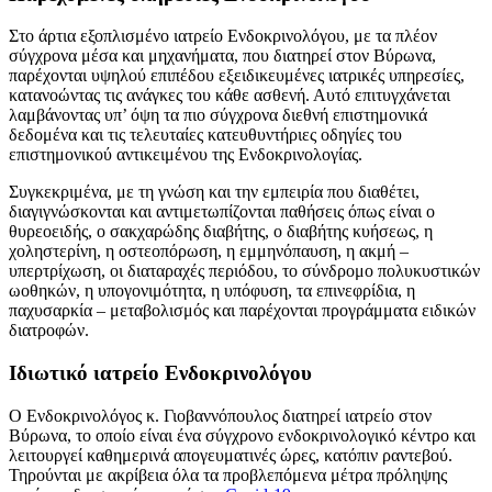
Στο άρτια εξοπλισμένο ιατρείο Ενδοκρινολόγου, με τα πλέον
σύγχρονα μέσα και μηχανήματα, που διατηρεί στον Βύρωνα,
παρέχονται υψηλού επιπέδου εξειδικευμένες ιατρικές υπηρεσίες,
κατανοώντας τις ανάγκες του κάθε ασθενή. Αυτό επιτυγχάνεται
λαμβάνοντας υπ’ όψη τα πιο σύγχρονα διεθνή επιστημονικά
δεδομένα και τις τελευταίες κατευθυντήριες οδηγίες του
επιστημονικού αντικειμένου της Ενδοκρινολογίας.
Συγκεκριμένα, με τη γνώση και την εμπειρία που διαθέτει,
διαγιγνώσκονται και αντιμετωπίζονται παθήσεις όπως είναι ο
θυρεοειδής, ο σακχαρώδης διαβήτης, ο διαβήτης κυήσεως, η
χοληστερίνη, η οστεοπόρωση, η εμμηνόπαυση, η ακμή –
υπερτρίχωση, οι διαταραχές περιόδου, το σύνδρομο πολυκυστικών
ωοθηκών, η υπογονιμότητα, η υπόφυση, τα επινεφρίδια, η
παχυσαρκία – μεταβολισμός και παρέχονται προγράμματα ειδικών
διατροφών.
Ιδιωτικό ιατρείο Ενδοκρινολόγου
Ο Ενδοκρινολόγος κ. Γιοβαννόπουλος διατηρεί ιατρείο στον
Βύρωνα, το οποίο είναι ένα σύγχρονο ενδοκρινολογικό κέντρο και
λειτουργεί καθημερινά απογευματινές ώρες, κατόπιν ραντεβού.
Τηρούνται με ακρίβεια όλα τα προβλεπόμενα μέτρα πρόληψης