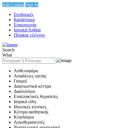
Add Listing
Sign In
Συνδρομές
Κατάστημα
Επικοινωνία
Ιατρικά Άρθρα
Πίνακας ελέγχου
Search
What
Ασθενοφόρα
Ασφάλειες υγείας
Γιατροί
Διαγνωστικά κέντρα
Διαιτολόγοι
Εναλλακτικές θεραπείες
Ιατρικά είδη
Ιδιωτικές κλινικές
Κέντρα αισθητικής
Κτηνίατροι
Λογοθεραπευτές
Νοσηλευτικό προσωπικό