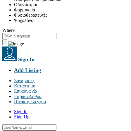
Οδοντίατροι
Φαρμακεία
Φυσιοθεραπευτές
Ψυχολόγοι
Where
Sign In
Add Listing
Συνδρομές
Κατάστημα
Επικοινωνία
Ιατρικά Άρθρα
Πίνακας ελέγχου
Sign In
Sign Up