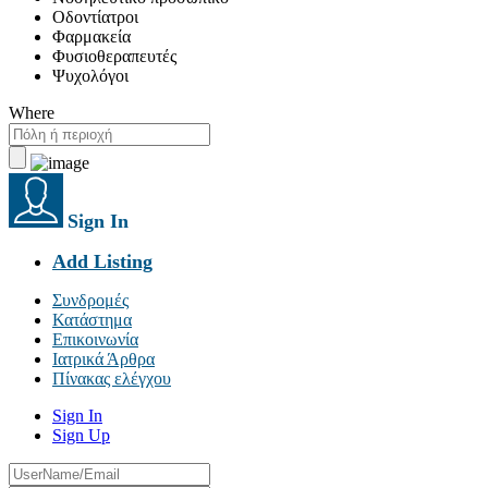
Οδοντίατροι
Φαρμακεία
Φυσιοθεραπευτές
Ψυχολόγοι
Where
Sign In
Add Listing
Συνδρομές
Κατάστημα
Επικοινωνία
Ιατρικά Άρθρα
Πίνακας ελέγχου
Sign In
Sign Up