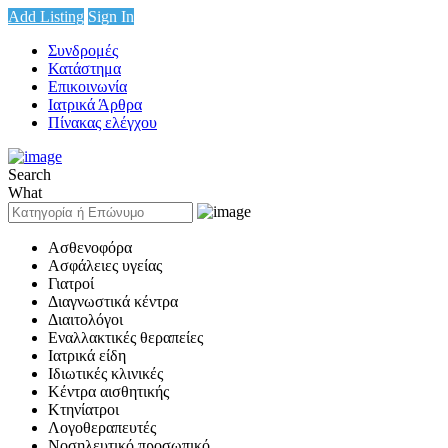
Add Listing
Sign In
Συνδρομές
Κατάστημα
Επικοινωνία
Ιατρικά Άρθρα
Πίνακας ελέγχου
Search
What
Ασθενοφόρα
Ασφάλειες υγείας
Γιατροί
Διαγνωστικά κέντρα
Διαιτολόγοι
Εναλλακτικές θεραπείες
Ιατρικά είδη
Ιδιωτικές κλινικές
Κέντρα αισθητικής
Κτηνίατροι
Λογοθεραπευτές
Νοσηλευτικό προσωπικό