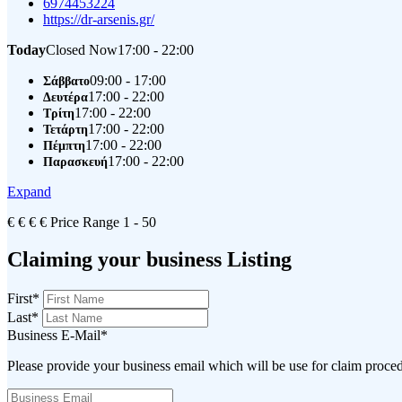
6974453224
https://dr-arsenis.gr/
Today
Closed Now
17:00 - 22:00
09:00 - 17:00
Σάββατο
17:00 - 22:00
Δευτέρα
17:00 - 22:00
Τρίτη
17:00 - 22:00
Τετάρτη
17:00 - 22:00
Πέμπτη
17:00 - 22:00
Παρασκευή
Expand
€
€
€
€
Price Range
1 - 50
Claiming your business Listing
First
*
Last
*
Business E-Mail
*
Please provide your business email which will be use for claim proce