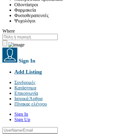
Οδοντίατροι
Φαρμακεία
Φυσιοθεραπευτές
Ψυχολόγοι
Where
Sign In
Add Listing
Συνδρομές
Κατάστημα
Επικοινωνία
Ιατρικά Άρθρα
Πίνακας ελέγχου
Sign In
Sign Up