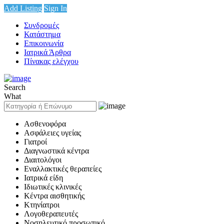
Add Listing
Sign In
Συνδρομές
Κατάστημα
Επικοινωνία
Ιατρικά Άρθρα
Πίνακας ελέγχου
Search
What
Ασθενοφόρα
Ασφάλειες υγείας
Γιατροί
Διαγνωστικά κέντρα
Διαιτολόγοι
Εναλλακτικές θεραπείες
Ιατρικά είδη
Ιδιωτικές κλινικές
Κέντρα αισθητικής
Κτηνίατροι
Λογοθεραπευτές
Νοσηλευτικό προσωπικό