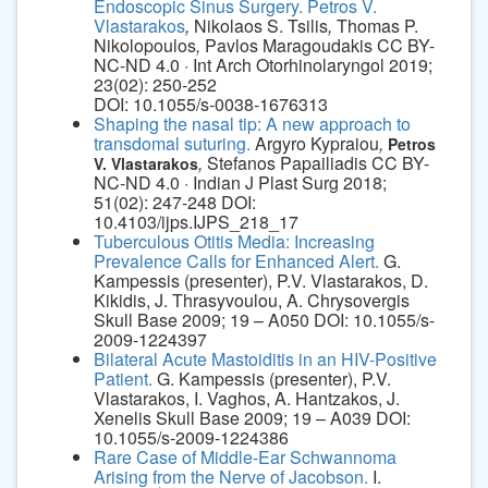
Endoscopic Sinus Surgery.
Petros V.
Vlastarakos
,
Nikolaos S. Tsilis
,
Thomas P.
Nikolopoulos
,
Pavlos Maragoudakis CC BY-
NC-ND 4.0 · Int Arch Otorhinolaryngol 2019;
23(02): 250-252
DOI: 10.1055/s-0038-1676313
Shaping the nasal tip: A new approach to
transdomal suturing.
Argyro Kypraiou
,
Petros
,
Stefanos Papailiadis CC BY-
V. Vlastarakos
NC-ND 4.0 · Indian J Plast Surg 2018;
51(02): 247-248 DOI:
10.4103/ijps.IJPS_218_17
Tuberculous Otitis Media: Increasing
Prevalence Calls for Enhanced Alert.
G.
Kampessis (presenter), P.V. Vlastarakos, D.
Kikidis, J. Thrasyvoulou, A. Chrysovergis
Skull Base 2009; 19 – A050 DOI: 10.1055/s-
2009-1224397
Bilateral Acute Mastoiditis in an HIV-Positive
Patient.
G. Kampessis (presenter), P.V.
Vlastarakos, I. Vaghos, A. Hantzakos, J.
Xenelis Skull Base 2009; 19 – A039 DOI:
10.1055/s-2009-1224386
Rare Case of Middle-Ear Schwannoma
Arising from the Nerve of Jacobson.
I.