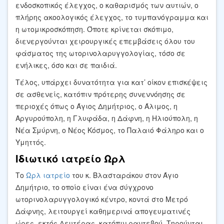
ενδοσκοπικός έλεγχος, ο καθαρισμός των αυτιών, ο
πλήρης ακοολογικός έλεγχος, το τυμπανόγραμμα και
η ωτομικροσκόπηση. Όποτε κρίνεται σκόπιμο,
διενεργούνται χειρουργικές επεμβάσεις όλου του
φάσματος της ωτορινολαρυγγολογίας, τόσο σε
ενήλικες, όσο και σε παιδιά.
Τέλος, υπάρχει δυνατότητα για κατ’ οίκον επισκέψεις
σε ασθενείς, κατόπιν πρότερης συνεννόησης σε
περιοχές όπως ο Άγιος Δημήτριος, ο Άλιμος, η
Αργυρούπολη, η Γλυφάδα, η Δάφνη, η Ηλιούπολη, η
Νέα Σμύρνη, ο Νέος Κόσμος, το Παλαιό Φάληρο και ο
Υμηττός.
Ιδιωτικό ιατρείο Ωρλ
Το
Ωρλ ιατρείο
του κ. Βλασταράκου στον Άγιο
Δημήτριο, το οποίο είναι ένα σύγχρονο
ωτορινολαρυγγολογικό κέντρο, κοντά στο Μετρό
Δάφνης, λειτουργεί καθημερινά απογευματινές
ώρες, εκτός Δευτέρας, κατόπιν ραντεβού. Τηρούνται