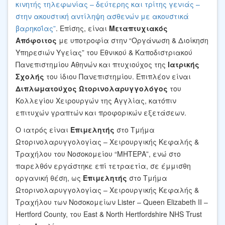
κινητής τηλεφωνίας – δεύτερης και τρίτης γενιάς –
στην ακουστική αντίληψη ασθενών με ακουστικά
βαρηκοΐας”
. Επίσης, είναι
Μεταπτυχιακός
Απόφοιτος
με υποτροφία στην “Οργάνωση & Διοίκηση
Υπηρεσιών Υγείας” του Εθνικού & Καποδιστριακού
Πανεπιστημίου Αθηνών και πτυχιούχος της
Ιατρικής
Σχολής
του ίδιου Πανεπιστημίου. Επιπλέον είναι
Διπλωματούχος Ωτορινολαρυγγολόγος
του
Κολλεγίου Χειρουργών της Αγγλίας, κατόπιν
επιτυχών γραπτών και προφορικών εξετάσεων.
Ο ιατρός είναι
Επιμελητής
στο Τμήμα
Ωτορινολαρυγγολογίας – Χειρουργικής Κεφαλής &
Τραχήλου του Νοσοκομείου “ΜΗΤΕΡΑ”, ενώ στο
παρελθόν εργάστηκε επί τετραετία, σε έμμισθη
οργανική θέση, ως
Επιμελητής
στο Τμήμα
Ωτορινολαρυγγολογίας – Χειρουργικής Κεφαλής &
Τραχήλου των Νοσοκομείων Lister – Queen Elizabeth II –
Hertford County, του East & North Hertfordshire NHS Trust