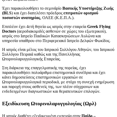
Έχει παρακολουθήσει το σεμινάρίο
Βασικής Υποστήριξης Ζωής
(BLS
) και έχει διατελέσει πρόεδρος
επιτροπών ορισμού
ποσοστών αναπηρίας
, ΟΑΕΕ (Κ.Ε.Π.Α.).
Επιπλέον έχει 4ετή θητεία ως ιατρός στην εταιρεία
Greek Flying
Doctors
(αεροδιακομιδές ασθενών σε χώρες του εξωτερικού),
ιατρός στο Ιατρείο Παιδικών Κατασκηνώσεων Αυλώνα και
υπηρεσία υπαίθρου στο Περιφερειακό Ιατρείο Δελφών Φωκίδος.
Η ιατρός είναι μέλος του Ιατρικού Συλλόγου Αθηνών, του Ιατρικού
Συλλόγου Πειραιά καθώς και της Πανελλήνιας
Ωτορινολαρυγγολογικής Εταιρείας.
Στη διάρκεια της επαγγελματικής της πορείας, έχει
παρακολουθήσει πολυάριθμα επιστημονικά συνέδρια και έχει
κάνει δημοσιεύσεις επιστημονικών εργασιών σε
Ωτορινολαρυγγολογικά περιοδικά, με στόχο τη συνεχή ενημέρωση
και παροχή στους ασθενείς της, των πλέον σύγχρονων και
ενδεδειγμένων διαγνωστικών και θεραπευτικών επιλογών.
Εξειδίκευση Ωτορινολαρυγγολογίας (Ωρλ)
Η ιατρός διαθέτει εξειδικευμένη εμπειρία στην
Παίδο –