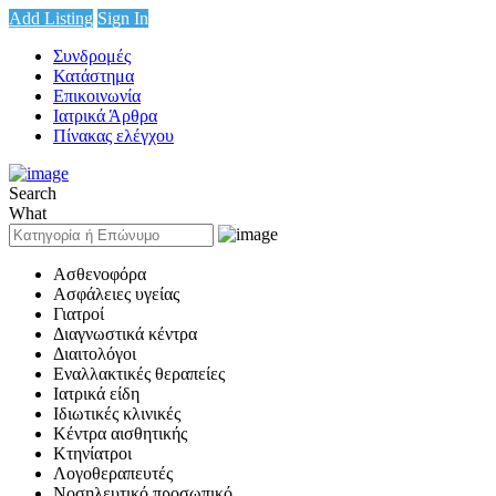
Add Listing
Sign In
Συνδρομές
Κατάστημα
Επικοινωνία
Ιατρικά Άρθρα
Πίνακας ελέγχου
Search
What
Ασθενοφόρα
Ασφάλειες υγείας
Γιατροί
Διαγνωστικά κέντρα
Διαιτολόγοι
Εναλλακτικές θεραπείες
Ιατρικά είδη
Ιδιωτικές κλινικές
Κέντρα αισθητικής
Κτηνίατροι
Λογοθεραπευτές
Νοσηλευτικό προσωπικό