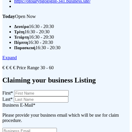
https://otolaryngologist-341.business.site/
Today
Open Now
16:30 - 20:30
Δευτέρα
16:30 - 20:30
Τρίτη
16:30 - 20:30
Τετάρτη
16:30 - 20:30
Πέμπτη
16:30 - 20:30
Παρασκευή
Expand
€
€
€
€
Price Range
30 - 60
Claiming your business Listing
First
*
Last
*
Business E-Mail
*
Please provide your business email which will be use for claim
procedure.