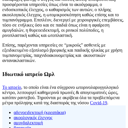
προσφέρονται υπηρεσίες όπως είναι το ακοόγραμμα, ο
ενδοσκοπικός έλεγχος, ο καθαρισμός των αυτιών, ο πλήρης
ακοολογικός έλεγχος, η ωτομικροσκόπηση καθώς επίσης και το
τυμπανόγραμμα. Επιπλέον, διενεργεί με χειρουργικές επεμβάσεις,
τόσο σε ενήλικες όσο και σε παιδιά όπως είναι η αφαίρεση
αμυγδαλών, η θυρεοειδεκτομή, οι ρινικοί πολύποδες, η
ρινοπλαστική καθώς και ωτοπλαστική.
Επίσης, παρέχονται υπηρεσίες σε “μικρούς” ασθενείς με
εξειδικευμένο εξοπλισμό βρεφικής και παιδικής ηλικίας με χρήση
τυμπανομετρίας, παιχνιδοακουομετρίας και ακουστικών
αντανακλαστικών.
Ιδιωτικό ιατρείο Ωρλ
Το ιατρείο
, το οποίο είναι ένα σύγχρονο ωτορινολαρυγγολογικό
κέντρο, λειτουργεί καθημερινά πρωινές & απογευματινές ώρες,
κατόπιν ραντεβού. Τηρούνται με ακρίβεια όλα τα προβλεπόμενα
μέτρα πρόληψης κατά της διασποράς της νόσου
Covid-19
.
αδενοειδεκτομή (κρεατάκια)
ακοολογικός έλεγχος
αμυγδαλεκτομή
βαρηκοϊα