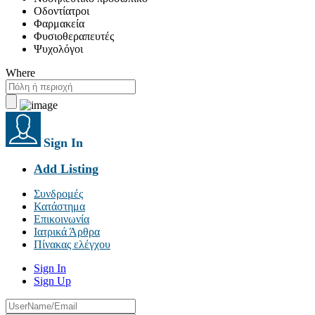
Οδοντίατροι
Φαρμακεία
Φυσιοθεραπευτές
Ψυχολόγοι
Where
Sign In
Add Listing
Συνδρομές
Κατάστημα
Επικοινωνία
Ιατρικά Άρθρα
Πίνακας ελέγχου
Sign In
Sign Up