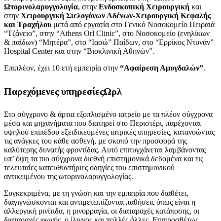
Ωτορινολαρυγγολογία
, στην
Ενδοσκοπική Χειρουργική
και
στην
Χειρουργική Σιελογόνων Αδένων-Χειρουργική Κεφαλής
και Τραχήλου
μετά από εργασία στο Γενικό Νοσοκομείο Πειραιά
“Τζάνειο”, στην “Athens Orl Clinic”, στο Νοσοκομείο (ενηλίκων
& παίδων) “Μητέρα”, στο “Ιασώ” Παίδων, στο “Ερρίκος Ντυνάν”
Hospital Center και στην “Bιοκλινική Αθηνών”.
Επιπλέον, έχει 10 ετή εμπειρία στην
“Αφαίρεση Αμυγδαλών”
.
Παρεχόμενες υπηρεσίεςΩρλ
Στο σύγχρονο & άρτια εξοπλισμένο ιατρείο με τα πλέον σύγχρονα
μέσα και μηχανήματα που διατηρεί στο Περιστέρι, παρέχονται
υψηλού επιπέδου εξειδικευμένες ιατρικές υπηρεσίες, κατανοώντας
τις ανάγκες του κάθε ασθενή, με σκοπό την προσφορά της
καλύτερης δυνατής φροντίδας. Αυτό επιτυγχάνεται λαμβάνοντας
υπ’ όψη τα πιο σύγχρονα διεθνή επιστημονικά δεδομένα και τις
τελευταίες κατευθυντήριες οδηγίες του επιστημονικού
αντικειμένου της ωτορινολαρυγγολογίας.
Συγκεκριμένα, με τη γνώση και την εμπειρία που διαθέτει,
διαγιγνώσκονται και αντιμετωπίζονται παθήσεις όπως είναι η
αλλεργική ρινίτιδα, η ρινορραγία, οι διαταραχές κατάποσης, οι
διαταραχές φωνής, ο ίλιγγος και πολλές άλλες. Επιπροσθέτως,