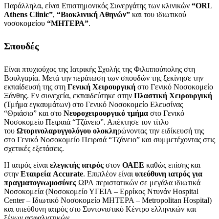
Παράλληλα, είναι Επιστημονικός Συνεργάτης των κλινικών
“ORL
Athens Clinic”
,
“Βιοκλινική Αθηνών”
και του ιδιωτικού
νοσοκομείου
“ΜΗΤΕΡΑ”
.
Σπουδές
Είναι πτυχιούχος της Ιατρικής Σχολής της Φιλιππούπολης στη
Βουλγαρία. Μετά την περάτωση των σπουδών της ξεκίνησε την
εκπαίδευσή της στη
Γενική Χειρουργική
στο Γενικό Νοσοκομείο
Ξάνθης. Εν συνεχεία, εκπαιδεύτηκε στην
Πλαστική Χειρουργική
(Τμήμα εγκαυμάτων) στο Γενικό Νοσοκομείο Ελευσίνας
“Θριάσιο” και στο
Νευροχειρουργικό τμήμα
στο Γενικό
Νοσοκομείο Πειραιά “Τζάνειο”. Απέκτησε τον τίτλο
του
Ωτορινολαρυγγολόγου
ολοκλη
ρώνοντας την ειδίκευσή της
στο Γενικό Νοσοκομείο Πειραιά “Τζάνειο” και συμμετέχοντας στις
σχετικές εξετάσεις.
Η ιατρός είναι
ελεγκτής ιατρός
στον
ΟΑΕΕ
καθώς επίσης και
στην
Εταιρεία Accurate
. Επιπλέον είναι
υπεύθυνη ιατρός για
πραγματογνωμοσύνες
ΩΡΛ περιστατικών σε μεγάλα ιδιωτικά
Νοσοκομεία (Νοσοκομείο ΥΓΕΙΑ – Ερρίκος Ντυνάν Hospital
Center – Ιδιωτικό Νοσοκομείο ΜΗΤΕΡΑ – Metropolitan Hospital)
και υπεύθυνη ιατρός στο Συντονιστικό Κέντρο ελληνικών και
ξένων ασφαλιστικών.