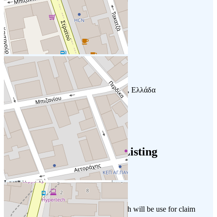
+
-
Leaflet
Δελφών 11, Θεσσαλονίκη 546 40, Ελλάδα
Get Directions
6977520303
€
€
€
€
Price Range
- 50
Claiming your business Listing
First
*
Last
*
Business E-Mail
*
Please provide your business email which will be use for claim