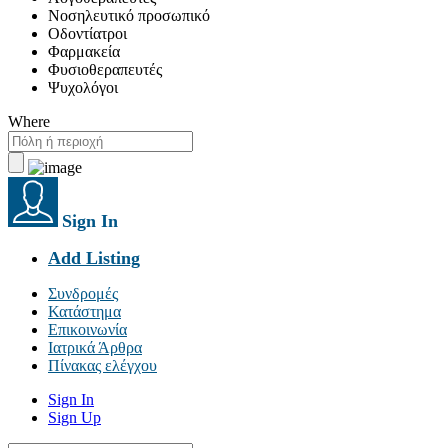
Νοσηλευτικό προσωπικό
Οδοντίατροι
Φαρμακεία
Φυσιοθεραπευτές
Ψυχολόγοι
Where
Sign In
Add Listing
Συνδρομές
Κατάστημα
Επικοινωνία
Ιατρικά Άρθρα
Πίνακας ελέγχου
Sign In
Sign Up