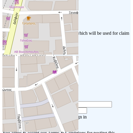
procedure.
Phone
*
Verfication Details
*
Please provide your verification details which will be used for claim
procedure.
Attach File
NEW USER? TO SIGNUP ENTER AN EMAIL
USERNAME OR EMAIL
*
PASSWORD
*
Returning user? Check this box to Sign in
I Agree
You agree & accept our Terms & Conditions for posting this