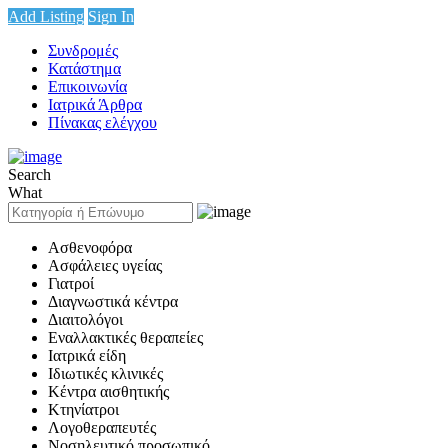
Add Listing
Sign In
Συνδρομές
Κατάστημα
Επικοινωνία
Ιατρικά Άρθρα
Πίνακας ελέγχου
Search
What
Ασθενοφόρα
Ασφάλειες υγείας
Γιατροί
Διαγνωστικά κέντρα
Διαιτολόγοι
Εναλλακτικές θεραπείες
Ιατρικά είδη
Ιδιωτικές κλινικές
Κέντρα αισθητικής
Κτηνίατροι
Λογοθεραπευτές
Νοσηλευτικό προσωπικό