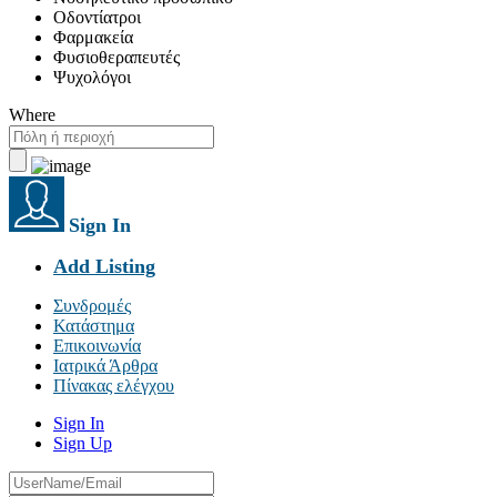
Οδοντίατροι
Φαρμακεία
Φυσιοθεραπευτές
Ψυχολόγοι
Where
Sign In
Add Listing
Συνδρομές
Κατάστημα
Επικοινωνία
Ιατρικά Άρθρα
Πίνακας ελέγχου
Sign In
Sign Up