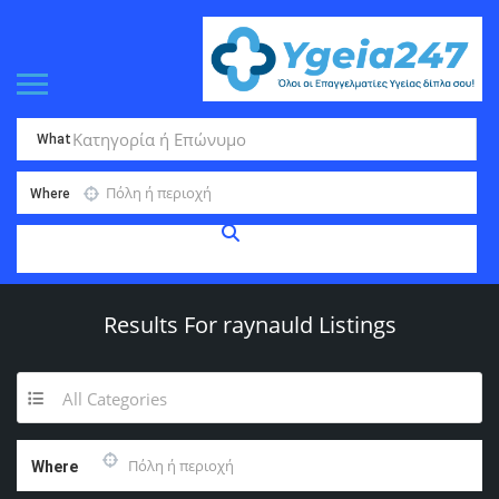
What
Where
Results For
raynauld
Listings
All Categories
Where