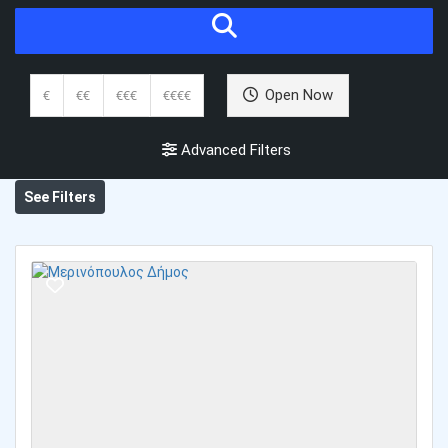
Open Now
€
€€
€€€
€€€€
Advanced Filters
See Filters