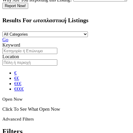
Report Now!
Results For
ωτοπλαστική
Listings
Go
Keyword
Location
€
€€
€€€
€€€€
Open Now
Click To See What Open Now
Advanced Filters
Filters