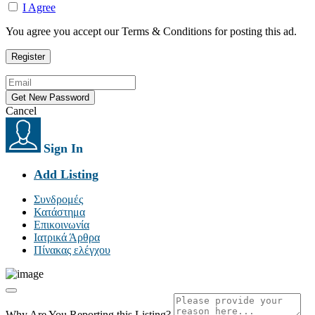
I Agree
You agree you accept our Terms & Conditions for posting this ad.
Cancel
Sign In
Add Listing
Συνδρομές
Κατάστημα
Επικοινωνία
Ιατρικά Άρθρα
Πίνακας ελέγχου
Why Are You Reporting this
Listing?