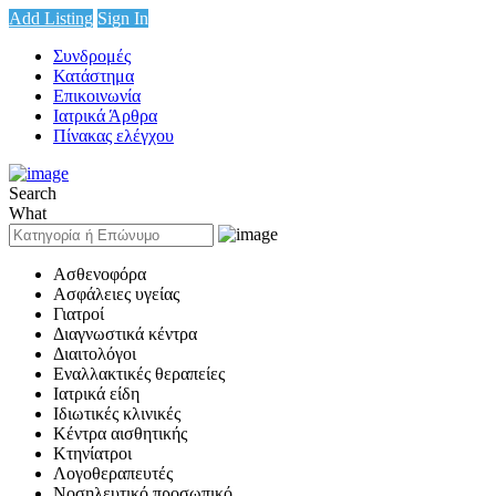
Add Listing
Sign In
Συνδρομές
Κατάστημα
Επικοινωνία
Ιατρικά Άρθρα
Πίνακας ελέγχου
Search
What
Ασθενοφόρα
Ασφάλειες υγείας
Γιατροί
Διαγνωστικά κέντρα
Διαιτολόγοι
Εναλλακτικές θεραπείες
Ιατρικά είδη
Ιδιωτικές κλινικές
Κέντρα αισθητικής
Κτηνίατροι
Λογοθεραπευτές
Νοσηλευτικό προσωπικό