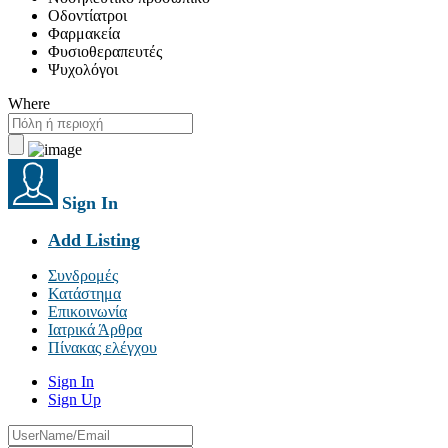
Οδοντίατροι
Φαρμακεία
Φυσιοθεραπευτές
Ψυχολόγοι
Where
Sign In
Add Listing
Συνδρομές
Κατάστημα
Επικοινωνία
Ιατρικά Άρθρα
Πίνακας ελέγχου
Sign In
Sign Up