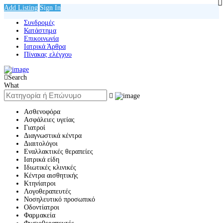
Add Listing
Sign In
Συνδρομές
Κατάστημα
Επικοινωνία
Ιατρικά Άρθρα
Πίνακας ελέγχου
Search
What
Ασθενοφόρα
Ασφάλειες υγείας
Γιατροί
Διαγνωστικά κέντρα
Διαιτολόγοι
Εναλλακτικές θεραπείες
Ιατρικά είδη
Ιδιωτικές κλινικές
Κέντρα αισθητικής
Κτηνίατροι
Λογοθεραπευτές
Νοσηλευτικό προσωπικό
Οδοντίατροι
Φαρμακεία