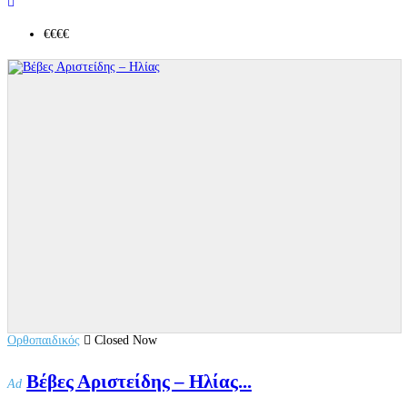
€€€
€
Ορθοπαιδικός
Closed Now
Βέβες Αριστείδης – Ηλίας...
Ad