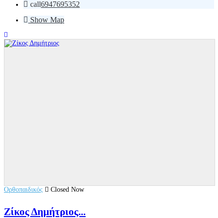
call
6947695352
Show Map
Ορθοπαιδικός
Closed Now
Ζίκος Δημήτριος...