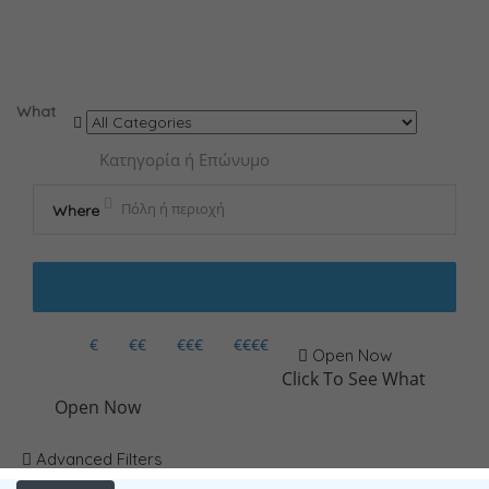
Results For
χειροπρακτική
Listings
What
Where
€
€€
€€€
€€€€
Open Now
Click To See What
Open Now
Advanced Filters