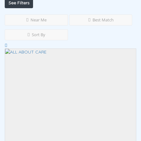
See Filters
Near Me
Best Match
Sort By