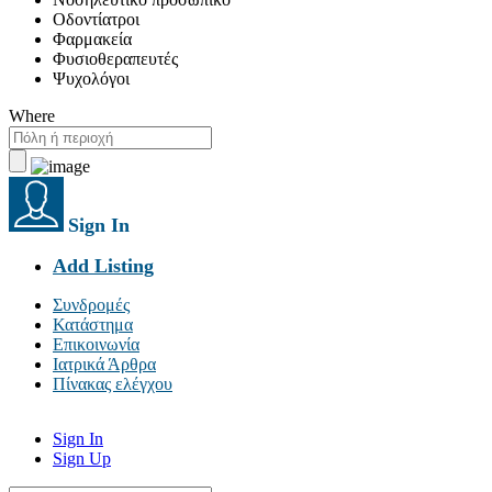
Οδοντίατροι
Φαρμακεία
Φυσιοθεραπευτές
Ψυχολόγοι
Where
Sign In
Add Listing
Συνδρομές
Κατάστημα
Επικοινωνία
Ιατρικά Άρθρα
Πίνακας ελέγχου
Sign In
Sign Up