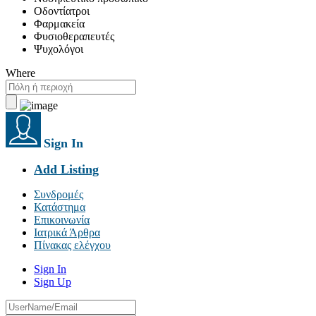
Οδοντίατροι
Φαρμακεία
Φυσιοθεραπευτές
Ψυχολόγοι
Where
Sign In
Add Listing
Συνδρομές
Κατάστημα
Επικοινωνία
Ιατρικά Άρθρα
Πίνακας ελέγχου
Sign In
Sign Up