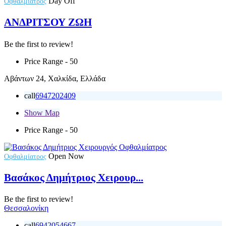
Day Off
Οφθαλμίατρος
ΑΝΔΡΙΤΣΟΥ ΖΩΗ
Be the first to review!
Price Range
- 50
Αβάντων 24, Χαλκίδα, Ελλάδα
call
6947202409
Show Map
Price Range
- 50
Open Now
Οφθαλμίατρος
Βασάκος Δημήτριος Χειρουρ...
Be the first to review!
Θεσσαλονίκη
call
6942054667