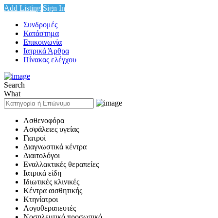
Add Listing
Sign In
Συνδρομές
Κατάστημα
Επικοινωνία
Ιατρικά Άρθρα
Πίνακας ελέγχου
Search
What
Ασθενοφόρα
Ασφάλειες υγείας
Γιατροί
Διαγνωστικά κέντρα
Διαιτολόγοι
Εναλλακτικές θεραπείες
Ιατρικά είδη
Ιδιωτικές κλινικές
Κέντρα αισθητικής
Κτηνίατροι
Λογοθεραπευτές
Νοσηλευτικό προσωπικό