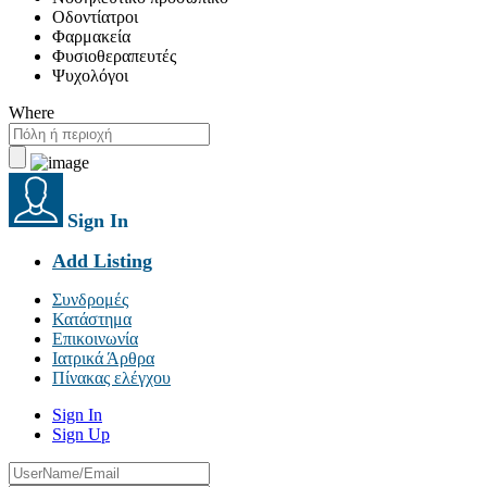
Οδοντίατροι
Φαρμακεία
Φυσιοθεραπευτές
Ψυχολόγοι
Where
Sign In
Add Listing
Συνδρομές
Κατάστημα
Επικοινωνία
Ιατρικά Άρθρα
Πίνακας ελέγχου
Sign In
Sign Up