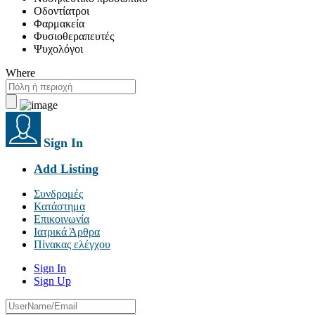
Οδοντίατροι
Φαρμακεία
Φυσιοθεραπευτές
Ψυχολόγοι
Where
Sign In
Add Listing
Συνδρομές
Κατάστημα
Επικοινωνία
Ιατρικά Άρθρα
Πίνακας ελέγχου
Sign In
Sign Up