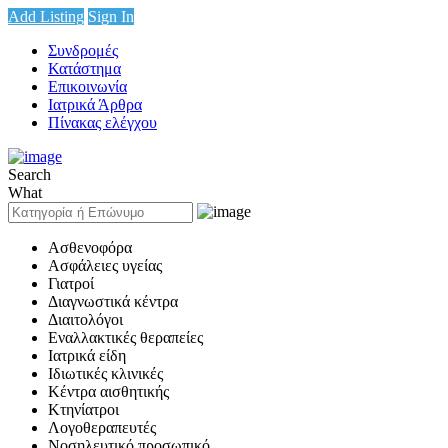
Add Listing
Sign In
Συνδρομές
Κατάστημα
Επικοινωνία
Ιατρικά Άρθρα
Πίνακας ελέγχου
Search
What
Ασθενοφόρα
Ασφάλειες υγείας
Γιατροί
Διαγνωστικά κέντρα
Διαιτολόγοι
Εναλλακτικές θεραπείες
Ιατρικά είδη
Ιδιωτικές κλινικές
Κέντρα αισθητικής
Κτηνίατροι
Λογοθεραπευτές
Νοσηλευτικό προσωπικό