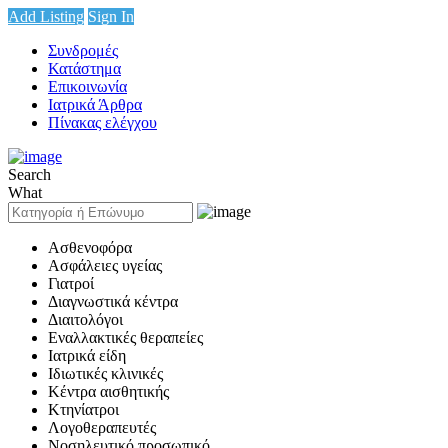
Add Listing
Sign In
Συνδρομές
Κατάστημα
Επικοινωνία
Ιατρικά Άρθρα
Πίνακας ελέγχου
Search
What
Ασθενοφόρα
Ασφάλειες υγείας
Γιατροί
Διαγνωστικά κέντρα
Διαιτολόγοι
Εναλλακτικές θεραπείες
Ιατρικά είδη
Ιδιωτικές κλινικές
Κέντρα αισθητικής
Κτηνίατροι
Λογοθεραπευτές
Νοσηλευτικό προσωπικό