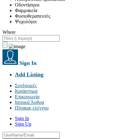
Οδοντίατροι
Φαρμακεία
Φυσιοθεραπευτές
Ψυχολόγοι
Where
Sign In
Add Listing
Συνδρομές
Κατάστημα
Επικοινωνία
Ιατρικά Άρθρα
Πίνακας ελέγχου
Sign In
Sign Up