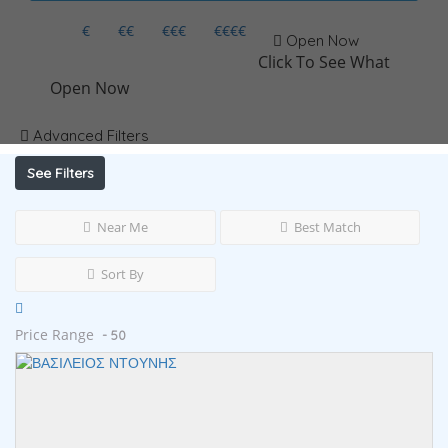
€
€€
€€€
€€€€
Open Now
Click To See What
Open Now
Advanced Filters
See Filters
Near Me
Best Match
Sort By
Price Range
- 50