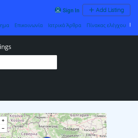
Add Listing
Sign In
τημα
Επικοινωνία
Ιατρικά Άρθρα
Πίνακας ελέγχου
ings