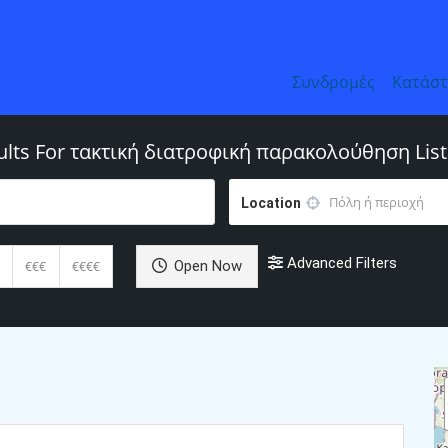
Συνδρομές
Κατάσ
ults For
τακτική διατροφική παρακολούθηση
List
Location
Advanced Filters
Open Now
€€€
€€€€