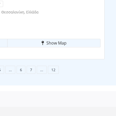
!
, Θεσσαλονίκη, Ελλάδα
Show Map
5
...
6
7
...
12