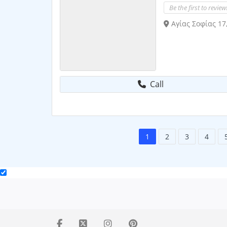
Be the first to review
Αγίας Σοφίας 17
Call
1
2
3
4