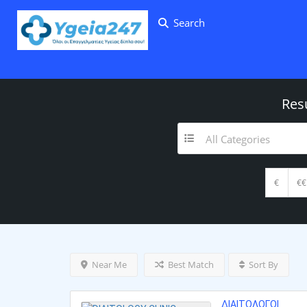
Search
Res
All Categories
€
€€
Near Me
Best Match
Sort By
ΔΙΑΙΤΟΛΌΓΟΙ