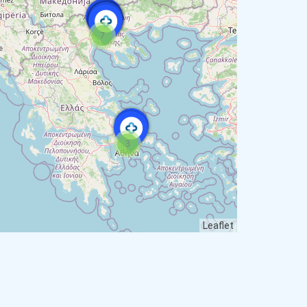
7
3
Leaflet