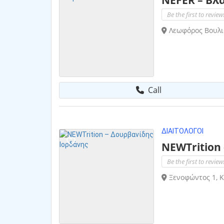
Be the first to review
Λεωφόρος Βουλια
Call
ΔΙΑΙΤΟΛΌΓΟΙ
NEWTrition 
Be the first to review
Ξενοφώντος 1, Κ