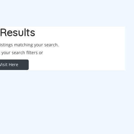
Results
listings matching your search.
your search filters or
Visit Here