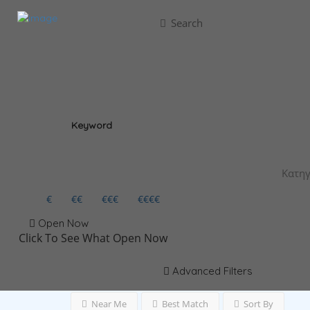
Search
Keyword
€
€€
€€€
€€€€
Open Now
Click To See What Open Now
Advanced Filters
Near Me
Best Match
Sort By