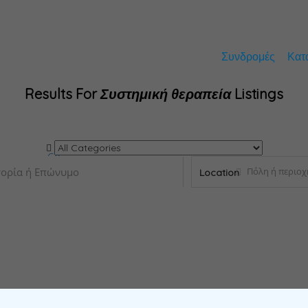
Συνδρομές
Κατ
Results For
Συστημική θεραπεία
Listings
Go
Location