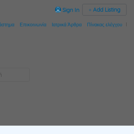
Add Listing
Sign In
άστημα
Επικοινωνία
Ιατρικά Άρθρα
Πίνακας ελέγχου