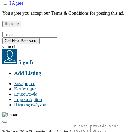
I Agree
You agree you accept our Terms & Conditions for posting this ad.
Cancel
Sign In
Add Listing
Συνδρομές
Κατάστημα
Επικοινωνία
Ιατρικά Άρθρα
Πίνακας ελέγχου
Why Are You Reporting this
Listing?