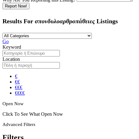
Report Now!
Results For
σπονδυλοαρθροπάθειες
Listings
Go
Keyword
Location
€
€€
€€€
€€€€
Open Now
Click To See What Open Now
Advanced Filters
Filters