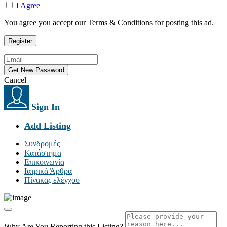
I Agree
You agree you accept our Terms & Conditions for posting this ad.
Cancel
Sign In
Add Listing
Συνδρομές
Κατάστημα
Επικοινωνία
Ιατρικά Άρθρα
Πίνακας ελέγχου
Why Are You Reporting this
Listing?