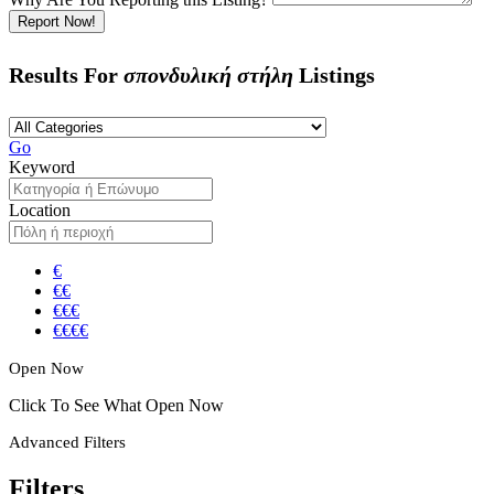
Report Now!
Results For
σπονδυλική στήλη
Listings
Go
Keyword
Location
€
€€
€€€
€€€€
Open Now
Click To See What Open Now
Advanced Filters
Filters